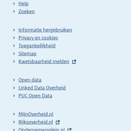
Help
Zoeken
Informatie hergebruiken
Privacy en cookies
Toegankelijkheid
Sitemap
E
Kwetsbaarheid melden
x
t
Open data
e
Linked Data Overheid
r
PUC Open Data
n
e
MijnOverheid.nl
l
E
Rijksoverheid.nl
i
x
E
Ondernemersplein.nl