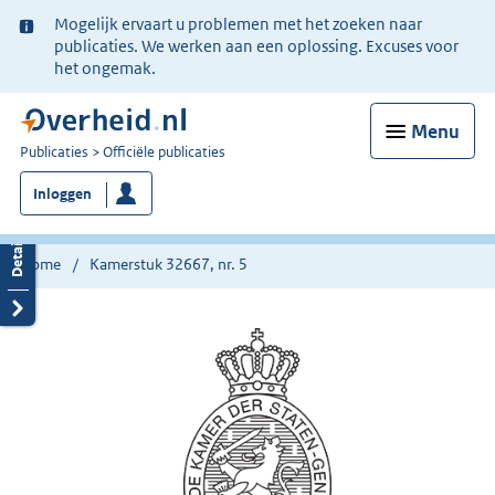
Ter
Mogelijk ervaart u problemen met het zoeken naar
informatie:
publicaties. We werken aan een oplossing. Excuses voor
het ongemak.
Menu
U
Publicaties
Officiële publicaties
bent
Inloggen
nu
hier:
Home
Kamerstuk 32667, nr. 5