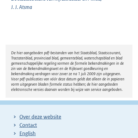
J. J. Atsma
Disclaimer
De hier aangeboden pdf-bestanden van het Staatsblad, Staatscourant,
Tractatenblad, provinciaal blad, gemeenteblad, waterschapsblad en blad
gemeenschappelijke regeling vormen de formele bekendmakingen in de
zin van de Bekendmakingswet en de Rijkswet goedkeuring en
bekendmaking verdragen voor zover ze na 1 juli 2009 zijn uitgegeven.
Voor pdf-publicaties van vóór deze datum geldt dat alleen de in papieren
vorm uitgegeven bladen formele status hebben; de hier aangeboden
elektronische versies daarvan worden bij wijze van service aangeboden.
Over deze website
Contact
English