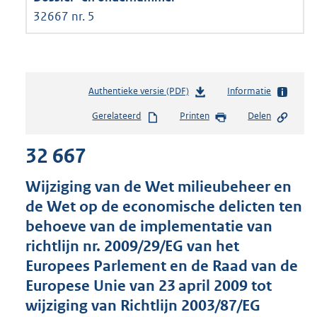
32667 nr. 5
Authentieke versie (PDF)
b
Informatie
e
Gerelateerd
Printen
Delen
s
t
32 667
a
n
d
Wijziging van de Wet milieubeheer en
s
de Wet op de economische delicten ten
g
behoeve van de implementatie van
r
o
richtlijn nr. 2009/29/EG van het
o
Europees Parlement en de Raad van de
t
Europese Unie van 23 april 2009 tot
t
e
wijziging van Richtlijn 2003/87/EG
: