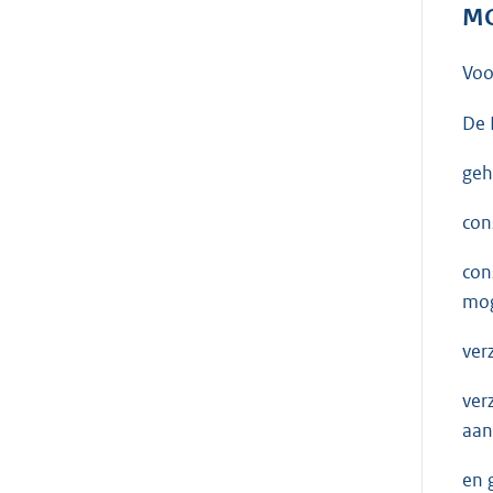
MO
Voo
De 
geh
con
con
mog
ver
ver
aan
en 