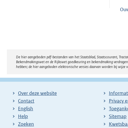
Ou
De hier aangeboden pdf-bestanden van het Staatsblad, Staatscourant, Tract
Disclaimer
Bekendmakingswet en de Rijkswet goedkeuring en bekendmaking verdragen voor
hebben; de hier aangeboden elektronische versies daarvan worden bij wijze 
Over deze website
Informat
Contact
Privacy 
English
Toeganke
Help
Sitemap
Zoeken
E
Kwetsba