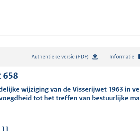
Authentieke versie (PDF)
b
Informatie
e
s
2 658
t
jdelijke wijziging van de Visserijwet 1963 in 
a
voegdheid tot het treffen van bestuurlijke m
n
d
s
g
 11
r