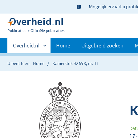
Ter
Mogelijk ervaart u prob
informatie:
U
Publicaties
Officiële publicaties
bent
Primaire
nu
Andere
Overheid.nl
Home
Uitgebreid zoeken
M
hier:
sites
navigatie
binnen
U bent hier:
Home
Kamerstuk 32658, nr. 11
K
Dat
17