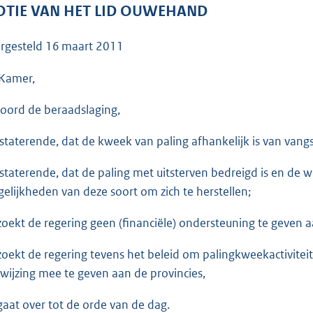
o
TIE VAN HET LID OUWEHAND
o
t
rgesteld
16 maart 2011
t
e
Kamer,
:
oord de beraadslaging,
3
9
staterende, dat de kweek van paling afhankelijk is van vangst
K
b
staterende, dat de paling met uitsterven bedreigd is en de w
elijkheden van deze soort om zich te herstellen;
zoekt de regering geen (financiële) ondersteuning te geven 
zoekt de regering tevens het beleid om palingkweekactiviteit
wijzing mee te geven aan de provincies,
gaat over tot de orde van de dag.