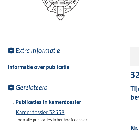
Toon
Extra informatie
meer
van:
Informatie over publicatie
3
Toon
Gerelateerd
Ti
meer
be
van:
Publicaties in kamerdossier
Kamerdossier 32658
Toon alle publicaties in het hoofddossier
Nr.