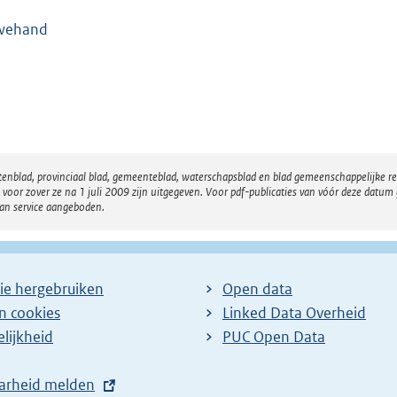
wehand
atenblad, provinciaal blad, gemeenteblad, waterschapsblad en blad gemeenschappelijke 
 zover ze na 1 juli 2009 zijn uitgegeven. Voor pdf-publicaties van vóór deze datum g
van service aangeboden.
ie hergebruiken
Open data
en cookies
Linked Data Overheid
lijkheid
PUC Open Data
arheid melden