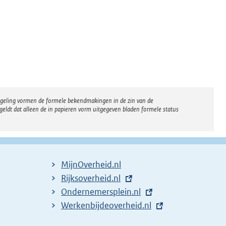
regeling vormen de formele bekendmakingen in de zin van de
eldt dat alleen de in papieren vorm uitgegeven bladen formele status
MijnOverheid.nl
E
Rijksoverheid.nl
x
E
Ondernemersplein.nl
t
x
E
Werkenbijdeoverheid.nl
e
t
x