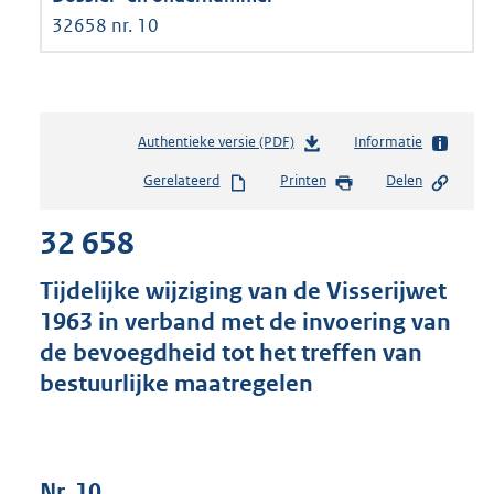
32658 nr. 10
Authentieke versie (PDF)
b
Informatie
e
Gerelateerd
Printen
Delen
s
t
32 658
a
n
d
Tijdelijke wijziging van de Visserijwet
s
1963 in verband met de invoering van
g
de bevoegdheid tot het treffen van
r
o
bestuurlijke maatregelen
o
t
t
e
Nr. 10
: