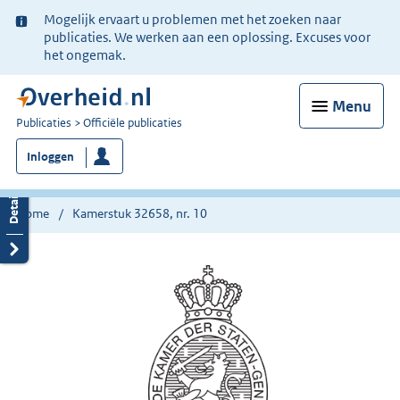
Ter
Mogelijk ervaart u problemen met het zoeken naar
informatie:
publicaties. We werken aan een oplossing. Excuses voor
het ongemak.
Menu
U
Publicaties
Officiële publicaties
bent
Inloggen
nu
hier:
Home
Kamerstuk 32658, nr. 10