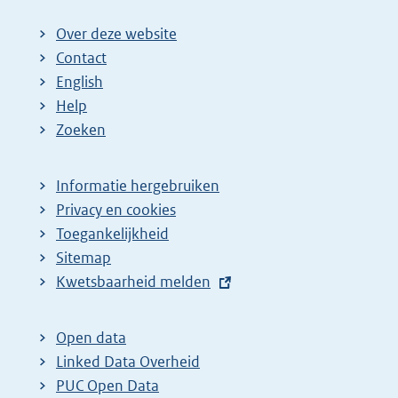
Over deze website
Contact
English
Help
Zoeken
Informatie hergebruiken
Privacy en cookies
Toegankelijkheid
Sitemap
E
Kwetsbaarheid melden
x
t
Open data
e
Linked Data Overheid
r
PUC Open Data