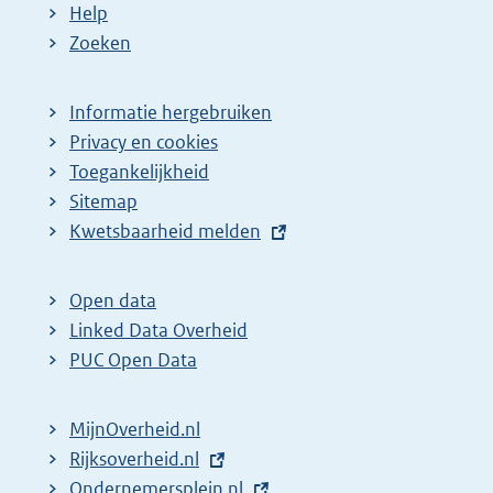
Help
Zoeken
Informatie hergebruiken
Privacy en cookies
Toegankelijkheid
Sitemap
E
Kwetsbaarheid melden
x
t
Open data
e
Linked Data Overheid
r
PUC Open Data
n
e
MijnOverheid.nl
l
E
Rijksoverheid.nl
i
x
E
Ondernemersplein.nl