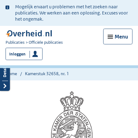
Ter
Mogelijk ervaart u problemen met het zoeken naar
informatie:
publicaties. We werken aan een oplossing. Excuses voor
het ongemak.
Menu
U
Publicaties
Officiële publicaties
bent
Inloggen
nu
hier:
Home
Kamerstuk 32658, nr. 1