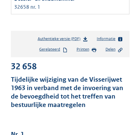
32658 nr. 1
Authentieke versie (PDF)
b
Informatie
e
Gerelateerd
Printen
Delen
s
t
32 658
a
n
d
Tijdelijke wijziging van de Visserijwet
s
1963 in verband met de invoering van
g
de bevoegdheid tot het treffen van
r
o
bestuurlijke maatregelen
o
t
t
e
Nr. 1
: