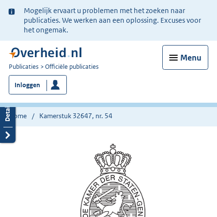
Ter
Mogelijk ervaart u problemen met het zoeken naar
informatie:
publicaties. We werken aan een oplossing. Excuses voor
het ongemak.
Menu
U
Publicaties
Officiële publicaties
bent
Inloggen
nu
hier:
Home
Kamerstuk 32647, nr. 54