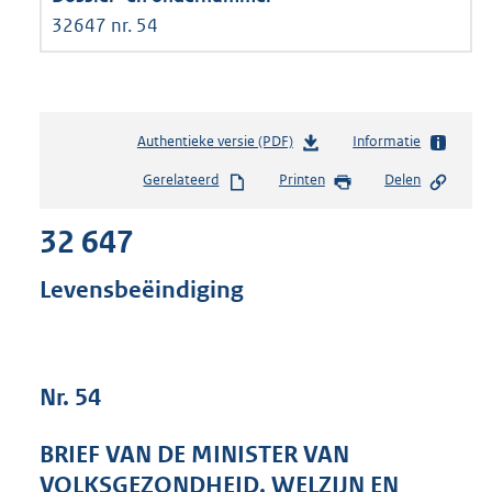
32647 nr. 54
Authentieke versie (PDF)
b
Informatie
e
Gerelateerd
Printen
Delen
s
t
32 647
a
n
d
Levensbeëindiging
s
g
r
o
Nr. 54
o
t
t
BRIEF VAN DE MINISTER VAN
e
VOLKSGEZONDHEID, WELZIJN EN
: