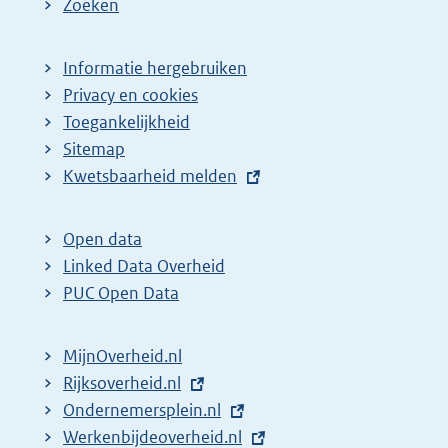
Zoeken
Informatie hergebruiken
Privacy en cookies
Toegankelijkheid
Sitemap
E
Kwetsbaarheid melden
x
t
Open data
e
Linked Data Overheid
r
PUC Open Data
n
e
MijnOverheid.nl
l
E
Rijksoverheid.nl
i
x
E
Ondernemersplein.nl
n
t
x
E
Werkenbijdeoverheid.nl
k