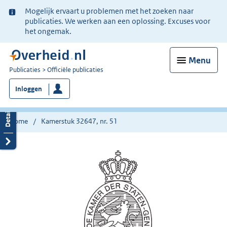
Ter
Mogelijk ervaart u problemen met het zoeken naar
informatie:
publicaties. We werken aan een oplossing. Excuses voor
het ongemak.
Menu
U
Publicaties
Officiële publicaties
bent
Inloggen
nu
hier:
Home
Kamerstuk 32647, nr. 51