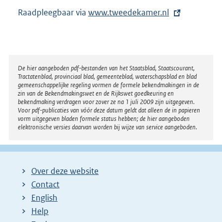
Raadpleegbaar via
E
www.tweedekamer.nl
x
t
e
r
Disclaimer
De hier aangeboden pdf-bestanden van het Staatsblad, Staatscourant,
Tractatenblad, provinciaal blad, gemeenteblad, waterschapsblad en blad
n
gemeenschappelijke regeling vormen de formele bekendmakingen in de
e
zin van de Bekendmakingswet en de Rijkswet goedkeuring en
bekendmaking verdragen voor zover ze na 1 juli 2009 zijn uitgegeven.
l
Voor pdf-publicaties van vóór deze datum geldt dat alleen de in papieren
i
vorm uitgegeven bladen formele status hebben; de hier aangeboden
elektronische versies daarvan worden bij wijze van service aangeboden.
n
k
:
Over deze website
Contact
English
Help