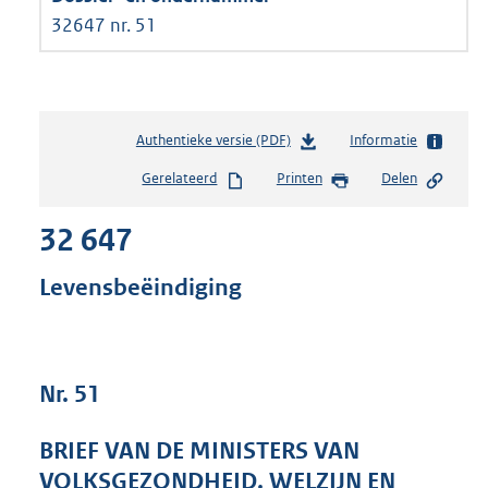
32647 nr. 51
Authentieke versie (PDF)
b
Informatie
e
Gerelateerd
Printen
Delen
s
t
32 647
a
n
d
Levensbeëindiging
s
g
r
o
Nr. 51
o
t
t
BRIEF VAN DE MINISTERS VAN
e
VOLKSGEZONDHEID, WELZIJN EN
: