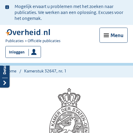
Ter
Mogelijk ervaart u problemen met het zoeken naar
informatie:
publicaties. We werken aan een oplossing. Excuses voor
het ongemak.
Menu
U
Publicaties
Officiële publicaties
bent
Inloggen
nu
hier:
Home
Kamerstuk 32647, nr. 1