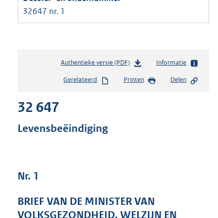
32647 nr. 1
Authentieke versie (PDF)
b
Informatie
e
Gerelateerd
Printen
Delen
s
t
32 647
a
n
d
Levensbeëindiging
s
g
r
o
Nr. 1
o
t
t
BRIEF VAN DE MINISTER VAN
e
VOLKSGEZONDHEID, WELZIJN EN
: