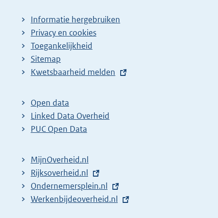
Informatie hergebruiken
Privacy en cookies
Toegankelijkheid
Sitemap
E
Kwetsbaarheid melden
x
t
Open data
e
Linked Data Overheid
r
PUC Open Data
n
e
MijnOverheid.nl
l
E
Rijksoverheid.nl
i
x
E
Ondernemersplein.nl
n
t
x
E
Werkenbijdeoverheid.nl
k
e
t
x
: