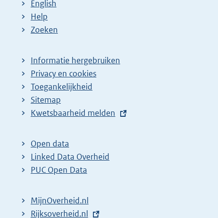
English
Help
Zoeken
Informatie hergebruiken
Privacy en cookies
Toegankelijkheid
Sitemap
E
Kwetsbaarheid melden
x
t
Open data
e
Linked Data Overheid
r
PUC Open Data
n
e
MijnOverheid.nl
l
E
Rijksoverheid.nl
i