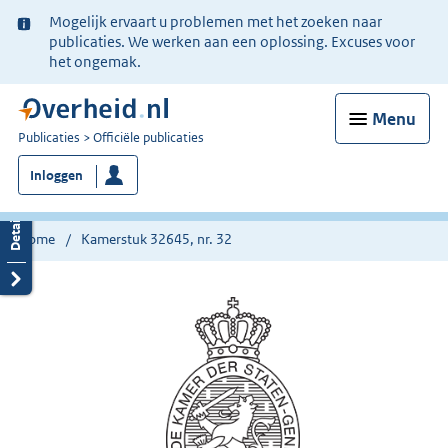
Ter
Mogelijk ervaart u problemen met het zoeken naar
informatie:
publicaties. We werken aan een oplossing. Excuses voor
het ongemak.
Menu
U
Publicaties
Officiële publicaties
bent
Inloggen
nu
hier:
Home
Kamerstuk 32645, nr. 32