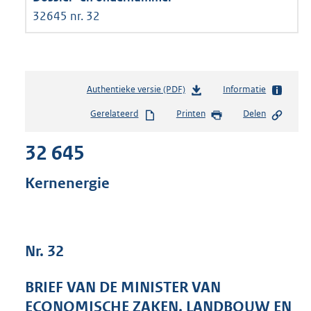
32645 nr. 32
Authentieke versie (PDF)
b
Informatie
e
Gerelateerd
Printen
Delen
s
t
32 645
a
n
d
Kernenergie
s
g
r
o
Nr. 32
o
t
t
BRIEF VAN DE MINISTER VAN
e
ECONOMISCHE ZAKEN, LANDBOUW EN
: