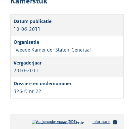
Kamerstuk
10-06-2011
Tweede Kamer der Staten-Generaal
2010-2011
32645 nr. 22
Authentieke versie (PDF)
b
Informatie
e