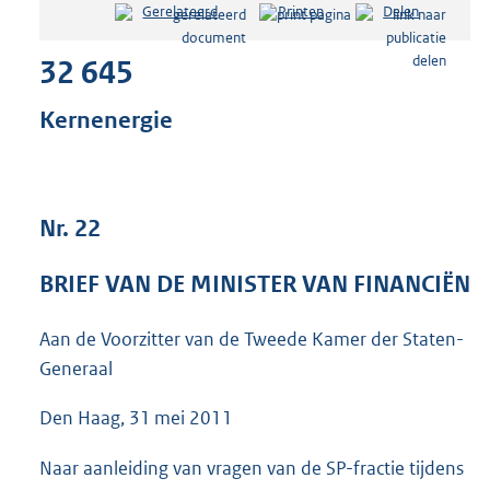
Gerelateerd
Printen
Delen
s
t
32 645
a
n
d
Kernenergie
s
g
r
o
Nr. 22
o
t
t
BRIEF VAN DE MINISTER VAN FINANCIËN
e
:
Aan de Voorzitter van de Tweede Kamer der Staten-
4
3
Generaal
K
b
Den Haag, 31 mei 2011
Naar aanleiding van vragen van de SP-fractie tijdens