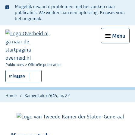
Ter
Mogelijk ervaart u problemen met het zoeken naar
informatie:
publicaties. We werken aan een oplossing. Excuses voor
het ongemak.
Menu
U
Publicaties
Officiële publicaties
bent
Inloggen
nu
hier:
Home
Kamerstuk 32645, nr. 22