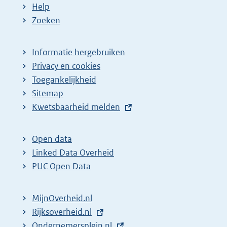
Help
Zoeken
Informatie hergebruiken
Privacy en cookies
Toegankelijkheid
Sitemap
E
Kwetsbaarheid melden
x
t
Open data
e
Linked Data Overheid
r
PUC Open Data
n
e
MijnOverheid.nl
l
E
Rijksoverheid.nl
i
x
E
Ondernemersplein.nl