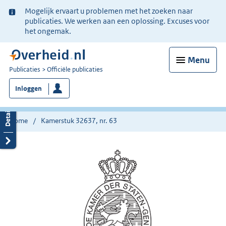
Ter
Mogelijk ervaart u problemen met het zoeken naar
informatie:
publicaties. We werken aan een oplossing. Excuses voor
het ongemak.
Menu
U
Publicaties
Officiële publicaties
bent
Inloggen
nu
hier:
Home
Kamerstuk 32637, nr. 63