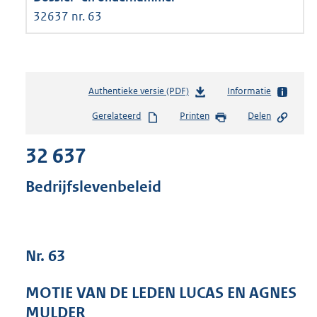
32637 nr. 63
Authentieke versie (PDF)
b
Informatie
e
Gerelateerd
Printen
Delen
s
t
32 637
a
n
d
Bedrijfslevenbeleid
s
g
r
o
Nr. 63
o
t
t
MOTIE VAN DE LEDEN LUCAS EN AGNES
e
MULDER
: