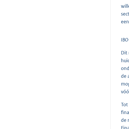
wil
sec
een
IBO-
Dit
hui
ond
de 
mog
vóó
Tot
fin
de 
Fin