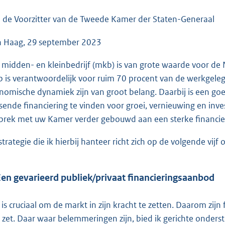
o
o
 de Voorzitter van de Tweede Kamer der Staten-Generaal
t
 Haag, 29 september 2023
t
e
 midden- en kleinbedrijf (mkb) is van grote waarde voor d
:
 is verantwoordelijk voor ruim 70 procent van de werkgele
7
nomische dynamiek zijn van groot belang. Daarbij is een go
4
sende financiering te vinden voor groei, vernieuwing en inves
K
prek met uw Kamer verder gebouwd aan een sterke financie
b
strategie die ik hierbij hanteer richt zich op de volgende vijf
Een gevarieerd publiek/privaat financieringsaanbod
 is cruciaal om de markt in zijn kracht te zetten. Daarom zijn 
 zet. Daar waar belemmeringen zijn, bied ik gerichte onderste