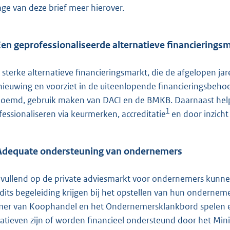
lage van deze brief meer hierover.
Een geprofessionaliseerde alternatieve financierings
 sterke alternatieve financieringsmarkt, die de afgelopen jar
nieuwing en voorziet in de uiteenlopende financieringsbehoe
oemd, gebruik maken van DACI en de BMKB. Daarnaast help
1
fessionaliseren via keurmerken, accreditatie
en door inzicht
 Adequate ondersteuning van ondernemers
vullend op de private adviesmarkt voor ondernemers kunn
dits begeleiding krijgen bij het opstellen van hun ondernemer
er van Koophandel en het Ondernemersklankbord spelen ee
tiatieven zijn of worden financieel ondersteund door het Mi