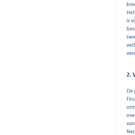
kre
Het
is 
bes
twe
ver
ver
2. 
De 
Fin
ont
ove
van
Ned