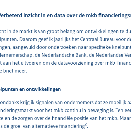
Verbeterd inzicht in en data over de mkb financiering
icht in de markt is van groot belang om ontwikkelingen te 
lpunten. Daarom geef ik jaarlijks het Centraal Bureau voor d
ngen, aangevuld door onderzoeken naar specifieke knelpunt
ernemerschap, de Nederlandsche Bank, de Nederlandse Vere
ot aan het uitvoeren om de datavoorziening over mkb-financier
e brief meer.
lpunten en ontwikkelingen
ondanks krijg ik signalen van ondernemers dat ze moeilijk a
ancieringsmarkt voor het mkb continu in beweging is. Ten eer
te en de zorgen over de financiële positie van het mkb. Maar
2
ls de groei van alternatieve financiering
.