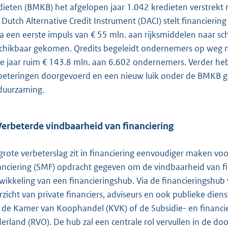
dieten (BMKB) het afgelopen jaar 1.042 kredieten verstrekt
 Dutch Alternative Credit Instrument (DACI) stelt financierin
via een eerste impuls van € 55 mln. aan rijksmiddelen naar s
chikbaar gekomen. Qredits begeleidt ondernemers op weg naa
e jaar ruim € 143.8 mln. aan 6.602 ondernemers. Verder heb
beteringen doorgevoerd en een nieuw luik onder de BMKB g
duurzaming.
Verbeterde vindbaarheid van financiering
grote verbeterslag zit in financiering eenvoudiger maken v
anciering (SMF) opdracht gegeven om de vindbaarheid van fi
wikkeling van een financieringshub. Via de financieringshub 
rzicht van private financiers, adviseurs en ook publieke diens
 de Kamer van Koophandel (KVK) of de Subsidie- en financi
erland (RVO). De hub zal een centrale rol vervullen in de do