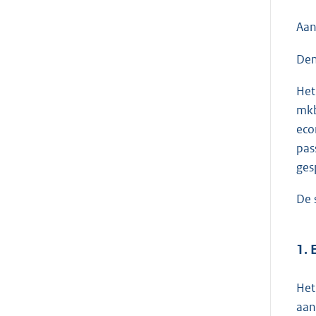
Aan
Den
Het
mkb
eco
pas
ges
De 
1. 
Het
aan