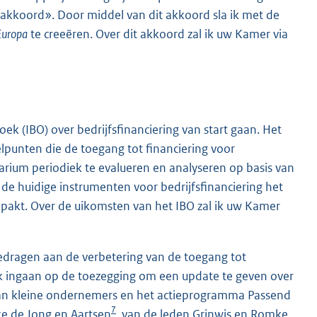
akkoord». Door middel van dit akkoord sla ik met de
Europa
te creeëren. Over dit akkoord zal ik uw Kamer via
ek (IBO) over bedrijfsfinanciering van start gaan. Het
elpunten die de toegang tot financiering voor
ium periodiek te evalueren en analyseren op basis van
f de huidige instrumenten voor bedrijfsfinanciering het
pakt. Over de uikomsten van het IBO zal ik uw Kamer
gedragen aan de verbetering van de toegang tot
 ik ingaan op de toezegging om een update te geven over
 van kleine ondernemers en het actieprogramma Passend
7
ke de Jong en Aartsen
, van de leden Grinwis en Romke