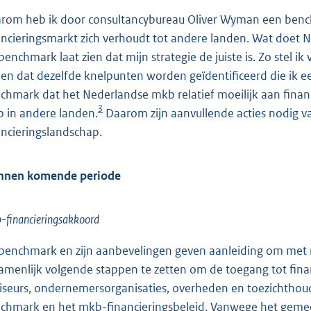
rom heb ik door consultancybureau Oliver Wyman een benc
ancieringsmarkt zich verhoudt tot andere landen. Wat doet N
benchmark laat zien dat mijn strategie de juiste is. Zo stel ik
n en dat dezelfde knelpunten worden geïdentificeerd die ik e
chmark dat het Nederlandse mkb relatief moeilijk aan financ
3
 in andere landen.
Daarom zijn aanvullende acties nodig va
ancieringslandschap.
nnen komende periode
-financieringsakkoord
benchmark en zijn aanbevelingen geven aanleiding om met re
amenlijk volgende stappen te zetten om de toegang tot finan
iseurs, ondernemersorganisaties, overheden en toezichthoud
chmark en het mkb-financieringsbeleid. Vanwege het gemeen