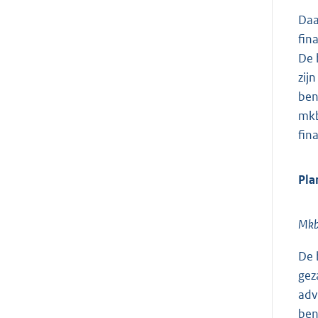
Daa
fin
De 
zij
ben
mkb
fin
Pla
Mkb
De 
gez
adv
ben