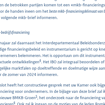
len de betrokken partijen komen tot een «mkb-financierings
tor de handen ineen om het
beste mkb-financieringsklimaat van 
 volgende mkb-brief informeren.
bedrijfsfinanciering
 najaar zal daarnaast het Interdepartementaal Beleidsonderzo
dige financieringsbeleid en instrumentarium is gericht op kn
ernemers belemmeren. Het is opportuun om dit instrumentar
4
actuele ontwikkelingen
. Het IBO zal integraal beoordelen o
elijke marktfalen op doeltreffende en doelmatige wijze aan
r de zomer van 2024 informeren.
 slot heeft het constructieve gesprek met uw Kamer ook bij
anciering voor ondernemers. In de bijlage van deze brief zal
5
nieuwe BMKB-Groen
, het onderzoek naar de financiering
6
ancieren
. Ook zal ik ingaan op de moties van de leden Rom