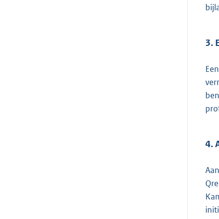
bij
3. 
Een
ver
ben
pro
4.
Aan
Qre
Kam
ini