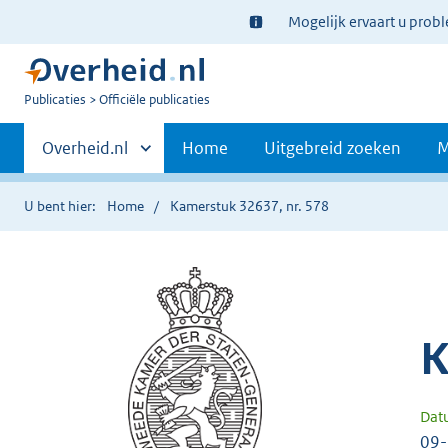
Ter
Mogelijk ervaart u prob
informatie:
U
Publicaties
Officiële publicaties
bent
Primaire
nu
Andere
Overheid.nl
Home
Uitgebreid zoeken
M
hier:
sites
navigatie
binnen
U bent hier:
Home
Kamerstuk 32637, nr. 578
K
Dat
09-