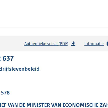
Authentieke versie (PDF)
b
Informatie
e
s
2 637
t
drijfslevenbeleid
a
n
d
s
. 578
g
r
IEF VAN DE MINISTER VAN ECONOMISCHE ZA