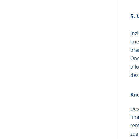
5. 
Inz
kne
bre
Ond
pil
dez
Kne
Des
fin
ren
zoa