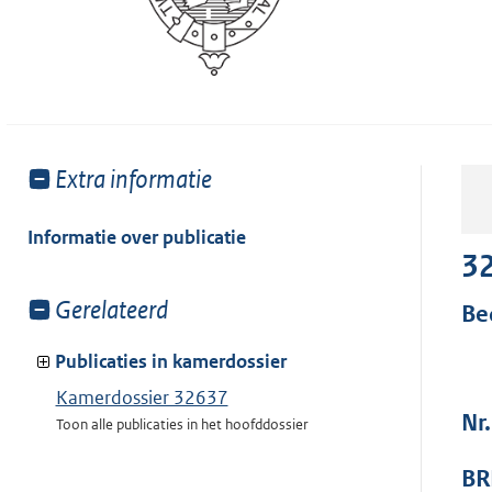
Toon
Extra informatie
meer
van:
Informatie over publicatie
3
Toon
Gerelateerd
Be
meer
van:
Publicaties in kamerdossier
Kamerdossier 32637
Nr
Toon alle publicaties in het hoofddossier
BR