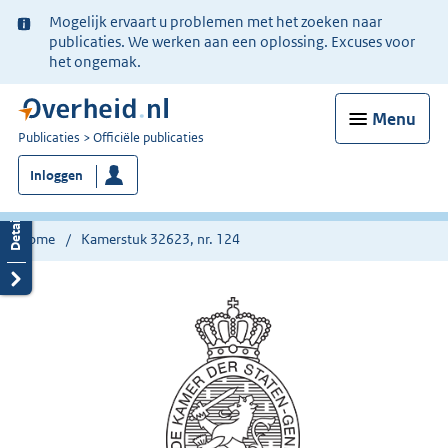
Ter
Mogelijk ervaart u problemen met het zoeken naar
informatie:
publicaties. We werken aan een oplossing. Excuses voor
het ongemak.
Menu
U
Publicaties
Officiële publicaties
bent
Inloggen
nu
hier:
Home
Kamerstuk 32623, nr. 124