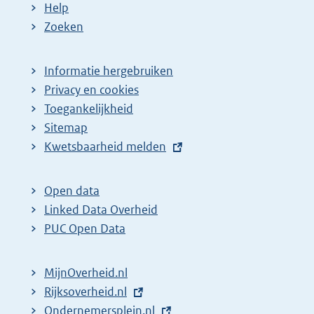
Help
Zoeken
Informatie hergebruiken
Privacy en cookies
Toegankelijkheid
Sitemap
E
Kwetsbaarheid melden
x
t
Open data
e
Linked Data Overheid
r
PUC Open Data
n
e
MijnOverheid.nl
l
E
Rijksoverheid.nl
i
x
E
Ondernemersplein.nl