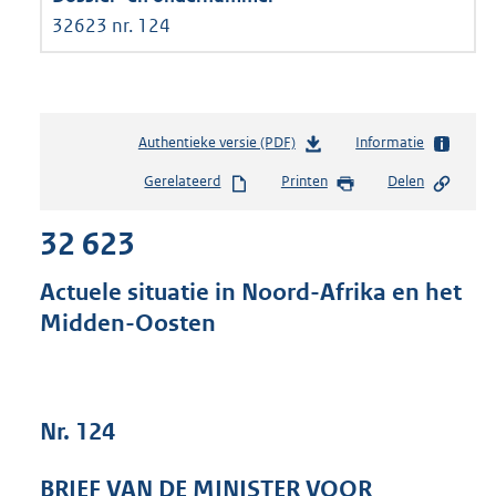
32623 nr. 124
Authentieke versie (PDF)
b
Informatie
e
Gerelateerd
Printen
Delen
s
t
32 623
a
n
d
Actuele situatie in Noord-Afrika en het
s
Midden-Oosten
g
r
o
o
t
Nr. 124
t
e
BRIEF VAN DE MINISTER VOOR
: