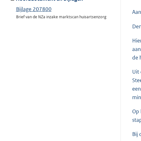
Bijlage 207800
Aan
Brief van de NZa inzake marktscan huisartsenzorg
Den
Hie
aan
de 
Uit
Ste
een
min
Op 
sta
Bij