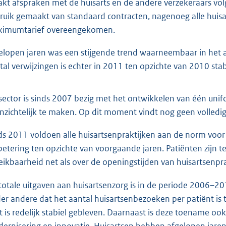
kt afspraken met de huisarts en de andere verzekeraars vol
ruik gemaakt van standaard contracten, nagenoeg alle huisa
imumtarief overeengekomen.
elopen jaren was een stijgende trend waarneembaar in het aa
tal verwijzingen is echter in 2011 ten opzichte van 2010 stab
sector is sinds 2007 bezig met het ontwikkelen van één unif
inzichtelijk te maken. Op dit moment vindt nog geen volledig
ds 2011 voldoen alle huisartsenpraktijken aan de norm voor 
betering ten opzichte van voorgaande jaren. Patiënten zijn t
eikbaarheid net als over de openingstijden van huisartsenpra
totale uitgaven aan huisartsenzorg is in de periode 2006–20
er andere dat het aantal huisartsenbezoeken per patiënt is
t is redelijk stabiel gebleven. Daarnaast is deze toename o