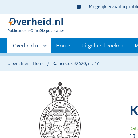
Ter
Mogelijk ervaart u prob
informatie:
U
Publicaties
Officiële publicaties
bent
Primaire
nu
Andere
Overheid.nl
Home
Uitgebreid zoeken
M
hier:
sites
navigatie
binnen
U bent hier:
Home
Kamerstuk 32620, nr. 77
K
Dat
13