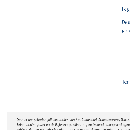
Ik 
De m
E.I.
1
Ter
De hier aangeboden pdf-bestanden van het Staatsblad, Staatscourant, Tract
Disclaimer
Bekendmakingswet en de Rijkswet goedkeuring en bekendmaking verdragen voor
hebben; de hier aangeboden elektronische versies daarvan worden bij wijze 