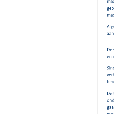
maa
geb
max
Afg
aan
De 
en 
Sin
ver
ber
De 
ond
gaa