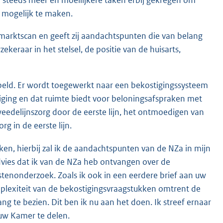
 steeds meer en moeilijkere taken erbij gekregen om
n mogelijk te maken.
 marktscan en geeft zij aandachtspunten die van belang
ekeraar in het stelsel, de positie van de huisarts,
ppeld. Er wordt toegewerkt naar een bekostigingssysteem
iging en dat ruimte biedt voor beloningsafspraken met
weedelijnszorg door de eerste lijn, het ontmoedigen van
g in de eerste lijn.
en, hierbij zal ik de aandachtspunten van de NZa in mijn
vies dat ik van de NZa heb ontvangen over de
tenonderzoek. Zoals ik ook in een eerdere brief aan uw
lexiteit van de bekostigingsvraagstukken omtrent de
g te bezien. Dit ben ik nu aan het doen. Ik streef ernaar
uw Kamer te delen.