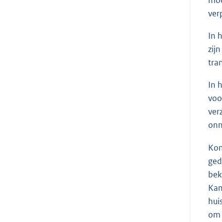
mod
ver
In 
zij
tra
In 
voo
ver
onn
Kom
ged
bek
Kam
hui
om 