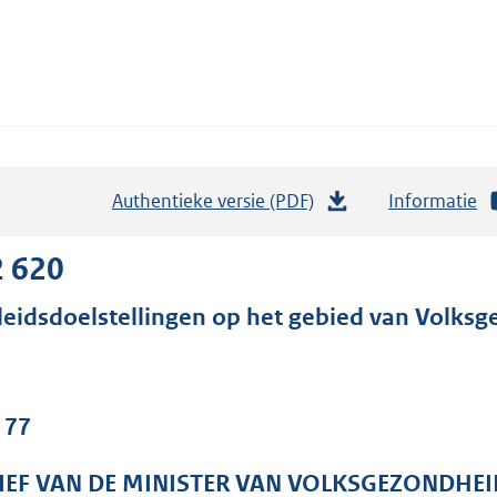
Authentieke versie (PDF)
b
Informatie
e
s
2 620
t
leidsdoelstellingen op het gebied van Volksg
a
n
d
s
 77
g
r
IEF VAN DE MINISTER VAN VOLKSGEZONDHEI