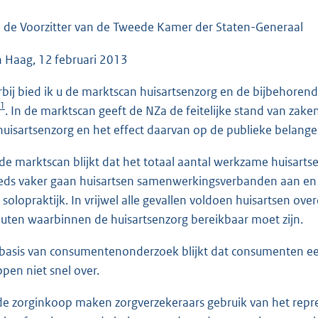
o
o
 de Voorzitter van de Tweede Kamer der Staten-Generaal
t
 Haag, 12 februari 2013
t
e
rbij bied ik u de marktscan huisartsenzorg en de bijbehorend
:
1
. In de marktscan geeft de NZa de feitelijke stand van zak
4
huisartsenzorg en het effect daarvan op de publieke belangen
2
K
 de marktscan blijkt dat het totaal aantal werkzame huisartse
b
eds vaker gaan huisartsen samenwerkingsverbanden aan en org
 solopraktijk. In vrijwel alle gevallen voldoen huisartsen ov
uten waarbinnen de huisartsenzorg bereikbaar moet zijn.
basis van consumentenonderzoek blijkt dat consumenten een
ppen niet snel over.
 de zorginkoop maken zorgverzekeraars gebruik van het repre