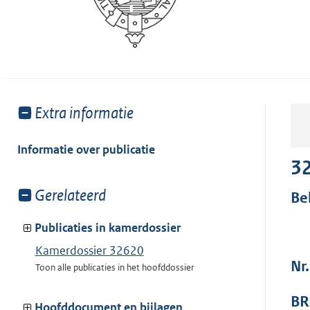
Toon
Extra informatie
meer
van:
Informatie over publicatie
3
Toon
Gerelateerd
Be
meer
van:
Publicaties in kamerdossier
Kamerdossier 32620
Nr.
Toon alle publicaties in het hoofddossier
BR
Hoofddocument en bijlagen