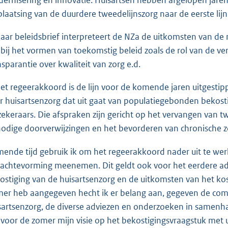
ernisering en innovatie. Huisartsen hebben afgelopen jaren
plaatsing van de duurdere tweedelijnszorg naar de eerste lij
haar beleidsbrief interpreteert de NZa de uitkomsten van de
n bij het vormen van toekomstig beleid zoals de rol van de verz
nsparantie over kwaliteit van zorg e.d.
het regeerakkoord is de lijn voor de komende jaren uitgesti
r huisartsenzorg dat uit gaat van populatiegebonden bekost
zekeraars. Die afspraken zijn gericht op het vervangen van t
odige doorverwijzingen en het bevorderen van chronische zor
ende tijd gebruik ik om het regeerakkoord nader uit te werk
achtevorming meenemen. Dit geldt ook voor het eerdere ad
ostiging van de huisartsenzorg en de uitkomsten van het kos
er heb aangegeven hecht ik er belang aan, gegeven de comp
sartsenzorg, de diverse adviezen en onderzoeken in samenhan
voor de zomer mijn visie op het bekostigingsvraagstuk met 