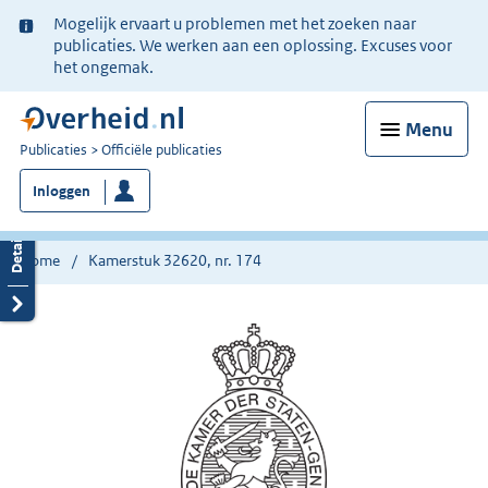
Ter
Mogelijk ervaart u problemen met het zoeken naar
informatie:
publicaties. We werken aan een oplossing. Excuses voor
het ongemak.
Menu
U
Publicaties
Officiële publicaties
bent
Inloggen
nu
hier:
Home
Kamerstuk 32620, nr. 174