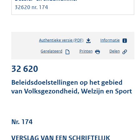
32620 nr. 174
Authentieke versie (PDF)
b
Informatie
e
Gerelateerd
Printen
Delen
s
t
32 620
a
n
d
Beleidsdoelstellingen op het gebied
s
van Volksgezondheid, Welzijn en Sport
g
r
o
o
t
Nr. 174
t
e
VERSLAG VAN EEN SCHRIFTELIJK
: