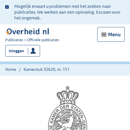
Ter
Mogelijk ervaart u problemen met het zoeken naar
informatie:
publicaties. We werken aan een oplossing. Excuses voor
het ongemak.
Menu
U
Publicaties
Officiële publicaties
bent
Inloggen
nu
hier:
Home
Kamerstuk 32620, nr. 151