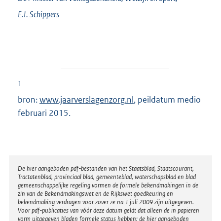
E.I.
Schippers
1
bron:
www.jaarverslagenzorg.nl
, peildatum medio
februari 2015.
Disclaimer
De hier aangeboden pdf-bestanden van het Staatsblad, Staatscourant,
Tractatenblad, provinciaal blad, gemeenteblad, waterschapsblad en blad
gemeenschappelijke regeling vormen de formele bekendmakingen in de
zin van de Bekendmakingswet en de Rijkswet goedkeuring en
bekendmaking verdragen voor zover ze na 1 juli 2009 zijn uitgegeven.
Voor pdf-publicaties van vóór deze datum geldt dat alleen de in papieren
vorm uitgegeven bladen formele status hebben; de hier aangeboden