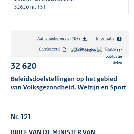
32620 nr. 151
Authentieke versie (PDF)
b
Informatie
e
Gerelateerd
Printen
Delen
s
t
32 620
a
n
d
Beleidsdoelstellingen op het gebied
s
van Volksgezondheid, Welzijn en Sport
g
r
o
o
t
Nr. 151
t
e
BRIEF VAN DE MINISTER VAN
: