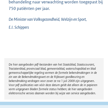
behandeling naar verwachting worden toegepast bij
750 patiënten per jaar.
De Minister van Volksgezondheid, Welzijn en Sport,
E.I.
Schippers
Disclaimer
De hier aangeboden pdf-bestanden van het Staatsblad, Staatscourant,
Tractatenblad, provinciaal blad, gemeenteblad, waterschapsblad en blad
gemeenschappelijke regeling vormen de formele bekendmakingen in de
zin van de Bekendmakingswet en de Rijkswet goedkeuring en
bekendmaking verdragen voor zover ze na 1 juli 2009 zijn uitgegeven.
Voor pdf-publicaties van vóór deze datum geldt dat alleen de in papieren
vorm uitgegeven bladen formele status hebben; de hier aangeboden
elektronische versies daarvan worden bij wijze van service aangeboden.