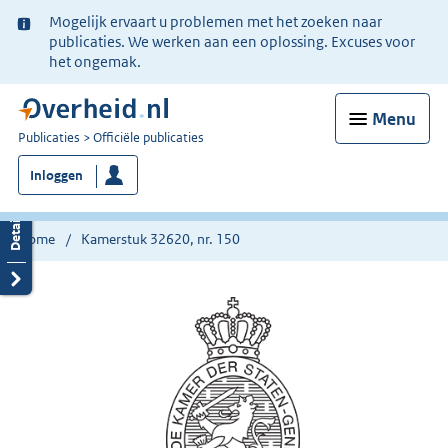
Ter
Mogelijk ervaart u problemen met het zoeken naar
informatie:
publicaties. We werken aan een oplossing. Excuses voor
het ongemak.
Menu
U
Publicaties
Officiële publicaties
bent
Inloggen
nu
hier:
Home
Kamerstuk 32620, nr. 150