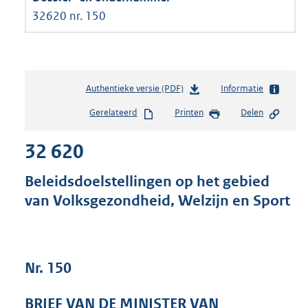
32620 nr. 150
Authentieke versie (PDF)
b
Informatie
e
Gerelateerd
Printen
Delen
s
t
32 620
a
n
d
Beleidsdoelstellingen op het gebied
s
van Volksgezondheid, Welzijn en Sport
g
r
o
o
t
Nr. 150
t
e
BRIEF VAN DE MINISTER VAN
: