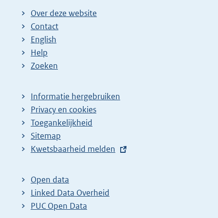
Over deze website
Contact
English
Help
Zoeken
Informatie hergebruiken
Privacy en cookies
Toegankelijkheid
Sitemap
E
Kwetsbaarheid melden
x
t
Open data
e
Linked Data Overheid
r
PUC Open Data
n