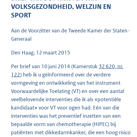
4
VOLKSGEZONDHEID, WELZIJN EN
0
SPORT
K
b
Aan de Voorzitter van de Tweede Kamer der Staten-
Generaal
Den Haag, 12 maart 2015
Per brief van 10 juni 2014 (Kamerstuk
32 620, nr.
122
) heb ik u geïnformeerd over de verdere
vormgeving en ontwikkeling van het instrument
Voorwaardelijke Toelating (VT) en over een aantal
veelbelovende interventies die ik als «potentiële
kandidaat» voor VT voor ogen had. Eén van die
interventies was het preventief inzetten van een
bepaalde vorm van chemotherapie (HIPEC) bij
patiënten met dikkedarmkanker, die een hoog risico