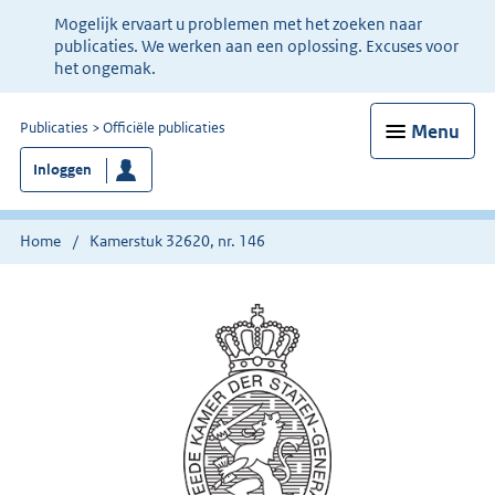
Ter
Mogelijk ervaart u problemen met het zoeken naar
informatie:
publicaties. We werken aan een oplossing. Excuses voor
het ongemak.
Menu
U
Publicaties
Officiële publicaties
bent
Inloggen
nu
hier:
Home
Kamerstuk 32620, nr. 146