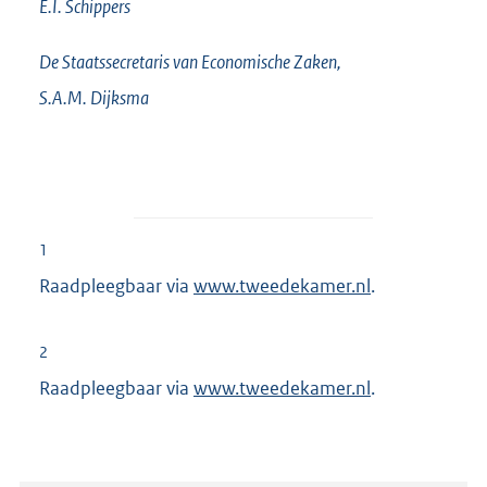
antibioticaresistentie aan uw Kamer.
De Minister van Volksgezondheid, Welzijn en Sport,
E.I.
Schippers
De Staatssecretaris van Economische Zaken,
S.A.M.
Dijksma
1
Raadpleegbaar via
E
www.tweedekamer.nl
.
x
t
2
e