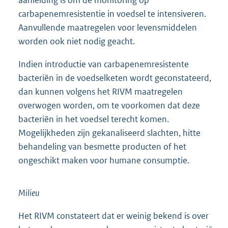
De kans op kolonisatie en een eventuele infectie na
het eten van besmet voedsel is onbekend. In dit
kader concludeert het RIVM dat er nu geen
aanleiding is om de monitoring op
carbapenemresistentie in voedsel te intensiveren.
Aanvullende maatregelen voor levensmiddelen
worden ook niet nodig geacht.
Indien introductie van carbapenemresistente
bacteriën in de voedselketen wordt geconstateerd,
dan kunnen volgens het RIVM maatregelen
overwogen worden, om te voorkomen dat deze
bacteriën in het voedsel terecht komen.
Mogelijkheden zijn gekanaliseerd slachten, hitte
behandeling van besmette producten of het
ongeschikt maken voor humane consumptie.