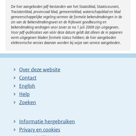
Raadpleegbaar via
E
www.tweedekamer.nl
.
r
x
n
t
e
e
l
r
Disclaimer
De hier aangeboden pdf-bestanden van het Staatsblad, Staatscourant,
i
Tractatenblad, provinciaal blad, gemeenteblad, waterschapsblad en blad
n
n
gemeenschappelijke regeling vormen de formele bekendmakingen in de
e
zin van de Bekendmakingswet en de Rijkswet goedkeuring en
k
bekendmaking verdragen voor zover ze na 1 juli 2009 zijn uitgegeven.
l
Voor pdf-publicaties van vóór deze datum geldt dat alleen de in papieren
:
i
vorm uitgegeven bladen formele status hebben; de hier aangeboden
elektronische versies daarvan worden bij wijze van service aangeboden.
n
k
:
Over deze website
Contact
English
Help
Zoeken