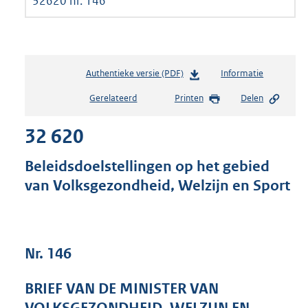
2014-2015
32620 nr. 146
Authentieke versie (PDF)
b
Informatie
e
Gerelateerd
Printen
Delen
s
t
32 620
a
n
d
Beleidsdoelstellingen op het gebied
s
van Volksgezondheid, Welzijn en Sport
g
r
o
o