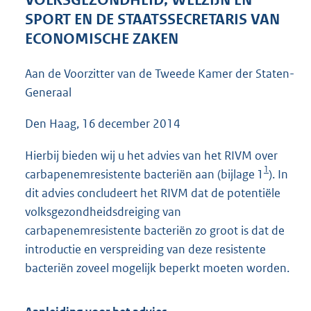
t
Nr. 146
t
e
BRIEF VAN DE MINISTER VAN
:
5
VOLKSGEZONDHEID, WELZIJN EN
0
SPORT EN DE STAATSSECRETARIS VAN
K
ECONOMISCHE ZAKEN
b
Aan de Voorzitter van de Tweede Kamer der Staten-
Generaal
Den Haag, 16 december 2014
Hierbij bieden wij u het advies van het RIVM over
1
carbapenemresistente bacteriën aan (bijlage 1
). In
dit advies concludeert het RIVM dat de potentiële
volksgezondheidsdreiging van
carbapenemresistente bacteriën zo groot is dat de