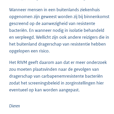
versnellen van gegevensverwerking, het uitvoeren
van aanvullende microbiologische analyses,
uniformiteit en afstemmen en uitwisselen zowel op
landelijk als regionaal niveau van belang.
Wanneer mensen in een buitenlands ziekenhuis
opgenomen zijn geweest worden zij bij binnenkomst
gescreend op de aanwezigheid van resistente
bacteriën. En wanneer nodig in isolatie behandeld
en verpleegd. Wellicht zijn ook andere reizigers die in
het buitenland dragerschap van resistentie hebben
opgelopen een risico.
Het RIVM geeft daarom aan dat er meer onderzoek
zou moeten plaatsvinden naar de gevolgen van
dragerschap van carbapenemresistente bacteriën
zodat het screeningsbeleid in zorginstellingen hier