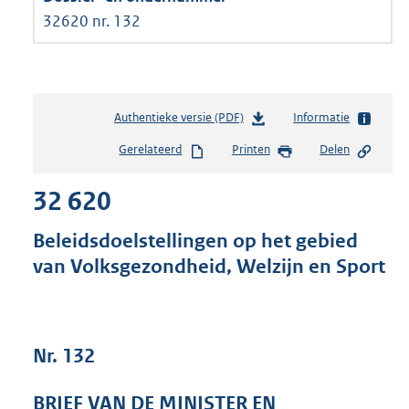
32620 nr. 132
Authentieke versie (PDF)
b
Informatie
e
Gerelateerd
Printen
Delen
s
t
32 620
a
n
d
Beleidsdoelstellingen op het gebied
s
van Volksgezondheid, Welzijn en Sport
g
r
o
o
t
Nr. 132
t
e
BRIEF VAN DE MINISTER EN
: