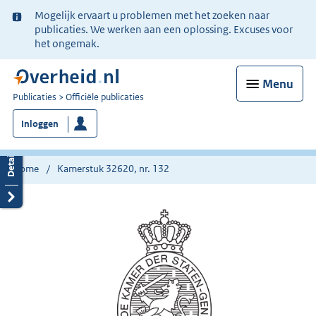
Ter
Mogelijk ervaart u problemen met het zoeken naar
informatie:
publicaties. We werken aan een oplossing. Excuses voor
het ongemak.
Menu
U
Publicaties
Officiële publicaties
bent
Inloggen
nu
hier:
Home
Kamerstuk 32620, nr. 132