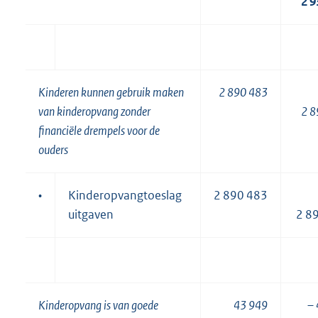
2 9
Kinderen kunnen gebruik maken
2 890 483
van kinderopvang zonder
2 8
financiële drempels voor de
ouders
•
Kinderopvangtoeslag
2 890 483
uitgaven
2 8
Kinderopvang is van goede
43 949
– 