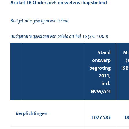
Artikel 16 Onderzoek en wetenschapsbeleid
Budgettaire gevolgen van beleid
Budgettaire gevolgen van beleid artikel 16 (x € 1 000)
Stand
Mu
ontwerp
(
begroting
ISB
2011,
incl.
NvW/AM
Verplichtingen
1 027 583
18