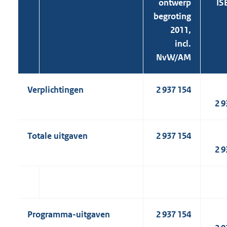
ontwerp
IS
begroting
2011,
incl.
NvW/AM
Verplichtingen
2 937 154
2 9
Totale uitgaven
2 937 154
2 9
Programma-uitgaven
2 937 154