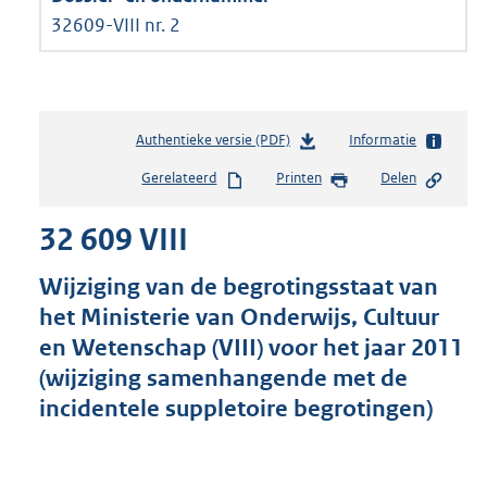
32609-VIII nr. 2
Authentieke versie (PDF)
b
Informatie
e
Gerelateerd
Printen
Delen
s
t
32 609 VIII
a
n
d
Wijziging van de begrotingsstaat van
s
het Ministerie van Onderwijs, Cultuur
g
en Wetenschap (VIII) voor het jaar 2011
r
o
(wijziging samenhangende met de
o
incidentele suppletoire begrotingen)
t
t
e
: