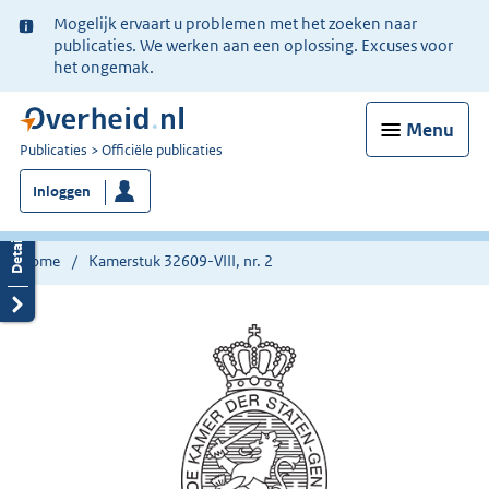
Ter
Mogelijk ervaart u problemen met het zoeken naar
informatie:
publicaties. We werken aan een oplossing. Excuses voor
het ongemak.
Menu
U
Publicaties
Officiële publicaties
bent
Inloggen
nu
hier:
Home
Kamerstuk 32609-VIII, nr. 2