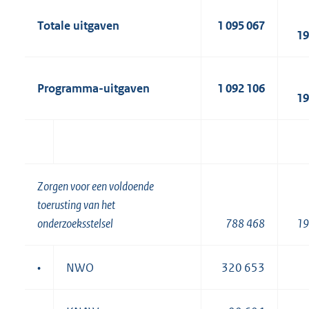
Totale uitgaven
1 095 067
19
Programma-uitgaven
1 092 106
19
Zorgen voor een voldoende
toerusting van het
onderzoeksstelsel
788 468
19
•
NWO
320 653