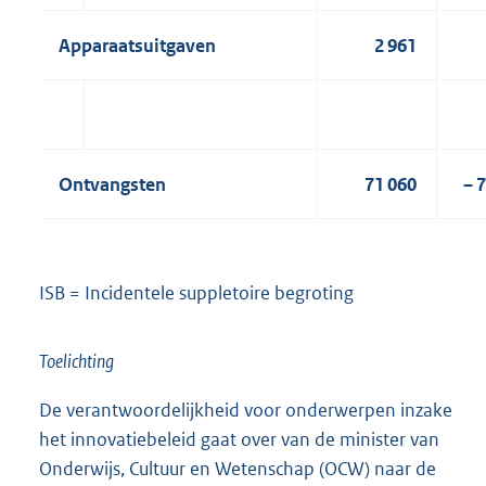
Apparaatsuitgaven
2 961
Ontvangsten
71 060
– 
ISB = Incidentele suppletoire begroting
Toelichting
De verantwoordelijkheid voor onderwerpen inzake
het innovatiebeleid gaat over van de minister van
Onderwijs, Cultuur en Wetenschap (OCW) naar de