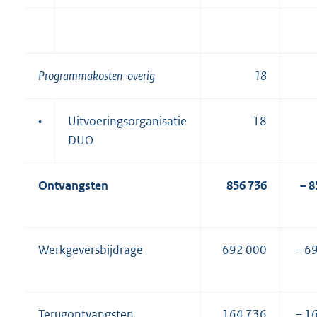
Programmakosten-overig
18
•
Uitvoeringsorganisatie
18
DUO
Ontvangsten
856 736
– 8
Werkgeversbijdrage
692 000
– 6
Terugontvangsten
164 736
– 1