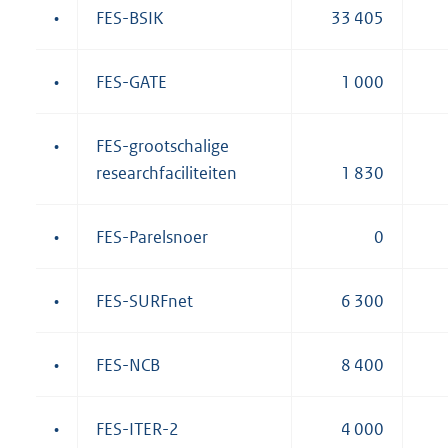
•
FES-BSIK
33 405
•
FES-GATE
1 000
•
FES-grootschalige
researchfaciliteiten
1 830
•
FES-Parelsnoer
0
•
FES-SURFnet
6 300
•
FES-NCB
8 400
•
FES-ITER-2
4 000