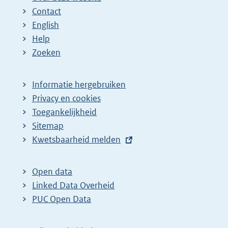
Contact
English
Help
Zoeken
Informatie hergebruiken
Privacy en cookies
Toegankelijkheid
Sitemap
E
Kwetsbaarheid melden
x
t
Open data
e
Linked Data Overheid
r
PUC Open Data
n
e