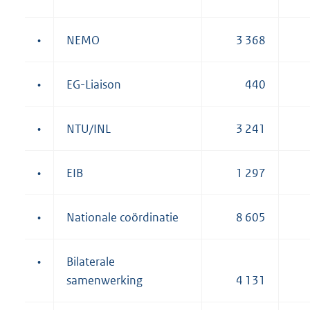
•
NEMO
3 368
•
EG-Liaison
440
•
NTU/INL
3 241
•
EIB
1 297
•
Nationale coördinatie
8 605
•
Bilaterale
samenwerking
4 131