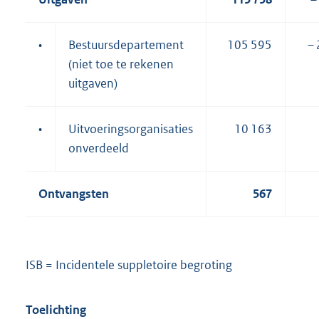
•
Bestuursdepartement
105 595
– 
(niet toe te rekenen
uitgaven)
•
Uitvoeringsorganisaties
10 163
onverdeeld
Ontvangsten
567
ISB = Incidentele suppletoire begroting
Toelichting