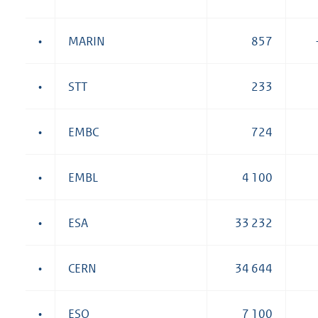
•
MARIN
857
•
STT
233
•
EMBC
724
•
EMBL
4 100
•
ESA
33 232
•
CERN
34 644
•
ESO
7 100