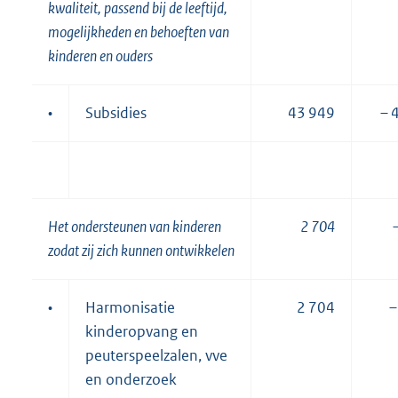
kwaliteit, passend bij de leeftijd,
mogelijkheden en behoeften van
kinderen en ouders
•
Subsidies
43 949
– 
Het ondersteunen van kinderen
2 704
zodat zij zich kunnen ontwikkelen
•
Harmonisatie
2 704
–
kinderopvang en
peuterspeelzalen, vve
en onderzoek