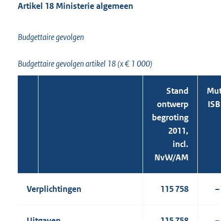
Artikel 18 Ministerie algemeen
Budgettaire gevolgen
Budgettaire gevolgen artikel 18 (x € 1 000)
Stand
Mut
ontwerp
ISB
begroting
2011,
incl.
NvW/AM
Verplichtingen
115 758
–
Uitgaven
115 758
–