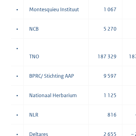
•
Montesquieu Instituut
1 067
•
NCB
5 270
•
TNO
187 329
18
•
BPRC/ Stichting AAP
9 597
•
Nationaal Herbarium
1 125
•
NLR
816
•
Deltares
2 655
– 