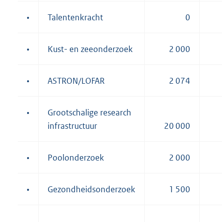
•
Talentenkracht
0
•
Kust- en zeeonderzoek
2 000
•
ASTRON/LOFAR
2 074
•
Grootschalige research
infrastructuur
20 000
•
Poolonderzoek
2 000
•
Gezondheidsonderzoek
1 500