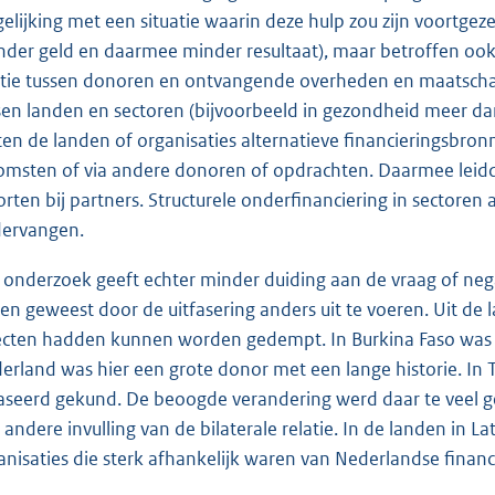
gelijking met een situatie waarin deze hulp zou zijn voortgez
nder geld en daarmee minder resultaat), maar betroffen ook
atie tussen donoren en ontvangende overheden en maatschappe
sen landen en sectoren (bijvoorbeeld in gezondheid meer da
ten de landen of organisaties alternatieve financieringsbron
omsten of via andere donoren of opdrachten. Daarmee leidde
orten bij partners. Structurele onderfinanciering in sectoren
ervangen.
 onderzoek geeft echter minder duiding aan de vraag of ne
en geweest door de uitfasering anders uit te voeren. Uit de l
ecten hadden kunnen worden gedempt. In Burkina Faso was ee
erland was hier een grote donor met een lange historie. In 
aseerd gekund. De beoogde verandering werd daar te veel gezi
 andere invulling van de bilaterale relatie. In de landen in 
anisaties die sterk afhankelijk waren van Nederlandse financ