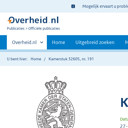
Ter
Mogelijk ervaart u prob
informatie:
U
Publicaties
Officiële publicaties
bent
Primaire
nu
Andere
Overheid.nl
Home
Uitgebreid zoeken
M
hier:
sites
navigatie
binnen
U bent hier:
Home
Kamerstuk 32605, nr. 191
K
Dat
27-