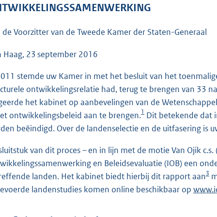
o
TWIKKELINGSSAMENWERKING
o
t
 de Voorzitter van de Tweede Kamer der Staten-Generaal
t
e
 Haag, 23 september 2016
:
2011 stemde uw Kamer in met het besluit van het toenmali
4
ucturele ontwikkelingsrelatie had, terug te brengen van 33 
9
geerde het kabinet op aanbevelingen van de Wetenschappel
K
1
het ontwikkelingsbeleid aan te brengen.
Dit betekende dat 
b
den beëindigd. Over de landenselectie en de uitfasering is
 sluitstuk van dit proces – en in lijn met de motie Van Ojik c.
wikkelingssamenwerking en Beleidsevaluatie (IOB) een onder
3
reffende landen. Het kabinet biedt hierbij dit rapport aan
me
gevoerde landenstudies komen online beschikbaar op
E
www.io
x
t