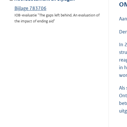
ON
Bijlage 783706
IOB-evaluatie "The gaps left behind. An evaluation of
Aan
the impact of ending aid"
Den
In 
str
rea
in 
wor
Als
Ont
bet
uit