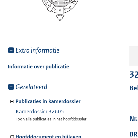
Toon
Extra informatie
meer
van:
Informatie over publicatie
3
Toon
Gerelateerd
Be
meer
van:
Publicaties in kamerdossier
Kamerdossier 32605
Nr
Toon alle publicaties in het hoofddossier
BR
Hoofddocument en bijlagen