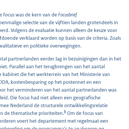
e focus was de kern van de
Focusbrief
enmalige selectie van de vijftien landen grotendeels in
erd. Volgens de evaluatie kunnen alleen de keuze voor
fdoende verklaard worden op basis van de criteria. Zoals
alitatieve en politieke overwegingen.
ntal partnerlanden eerder lag in bezuinigingen dan in het
niet. Parallel aan het terugbrengen van het aantal
kabinet die het werkterrein van het Ministerie van
 ODA, kostenbesparing op het postennet en een
oor het verminderen van het aantal partnerlanden was
eid. Die focus had niet alleen een geografische
mee Nederland de structurele ontwikkelingsrelatie
6
 de thematische prioriteiten.
Om de focus van
rderen voert het departement met regelmaat een
-aanbeveling om de programma’s te analyseren op