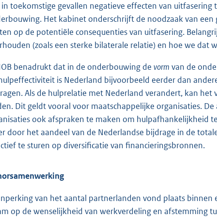
in toekomstige gevallen negatieve effecten van uitfasering t
erbouwing. Het kabinet onderschrijft de noodzaak van een 
hten op de potentiële consequenties van uitfasering. Belangri
rhouden (zoals een sterke bilaterale relatie) en hoe we dat w
IOB benadrukt dat in de onderbouwing de
vorm
van de onder
hulpeffectiviteit is Nederland bijvoorbeeld eerder dan ande
dragen. Als de hulprelatie met Nederland verandert, kan het vo
den. Dit geldt vooral voor maatschappelijke organisaties. De 
anisaties ook afspraken te maken om hulpafhankelijkheid t
r door het aandeel van de Nederlandse bijdrage in de totale f
actief te sturen op diversificatie van financieringsbronnen.
norsamenwerking
inperking van het aantal partnerlanden vond plaats binnen 
m op de wenselijkheid van werkverdeling en afstemming tu