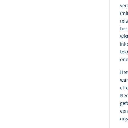
ver
(mi
rel
tus
wis
ink
tek
ond
Het
war
eff
Ned
gef
een
org