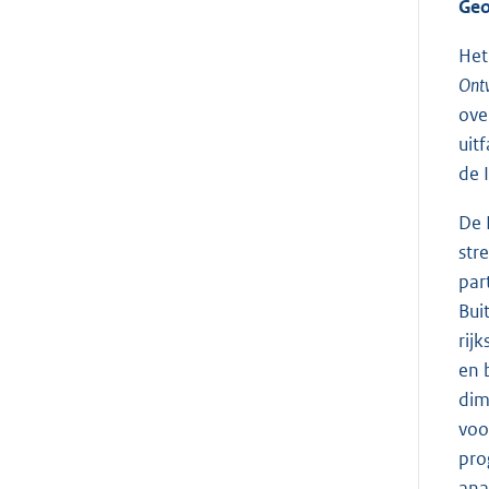
Geo
Het
Ont
ove
uit
de 
De 
str
par
Bui
rij
en 
dim
voo
pro
ana