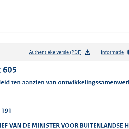
Authentieke versie (PDF)
b
Informatie
e
s
2 605
t
leid ten aanzien van ontwikkelingssamenwer
a
n
d
s
. 191
g
r
IEF VAN DE MINISTER VOOR BUITENLANDSE 