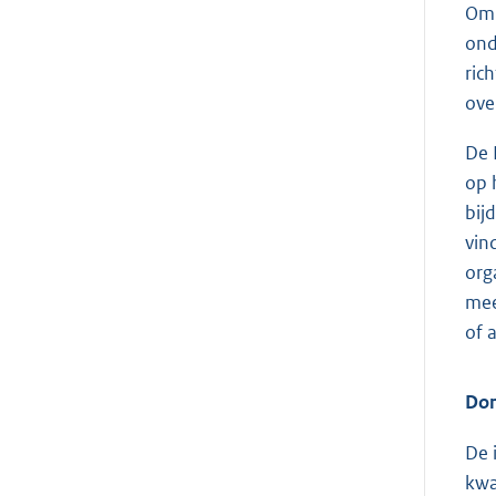
Om 
ond
ric
ove
De 
op 
bij
vin
org
mee
of 
Do
De 
kwa