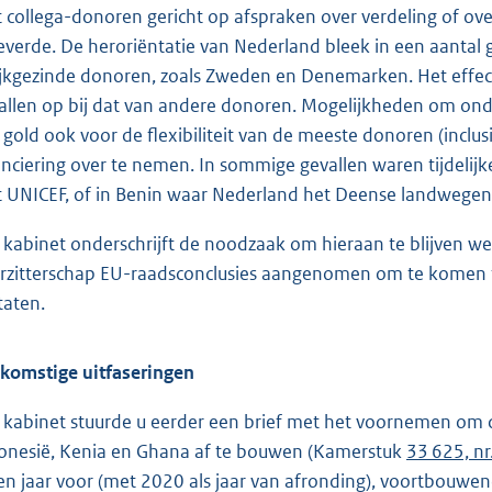
 collega-donoren gericht op afspraken over verdeling of o
everde. De heroriëntatie van Nederland bleek in een aantal 
ijkgezinde donoren, zoals Zweden en Denemarken. Het effect
allen op bij dat van andere donoren. Mogelijkheden om ond
 gold ook voor de flexibiliteit van de meeste donoren (incl
anciering over te nemen. In sommige gevallen waren tijdelijk
 UNICEF, of in Benin waar Nederland het Deense landweg
 kabinet onderschrijft de noodzaak om hieraan te blijven we
rzitterschap EU-raadsconclusies aangenomen om te komen
taten.
komstige uitfaseringen
 kabinet stuurde u eerder een brief met het voornemen om d
onesië, Kenia en Ghana af te bouwen (Kamerstuk
33 625, n
en jaar voor (met 2020 als jaar van afronding), voortbouwe