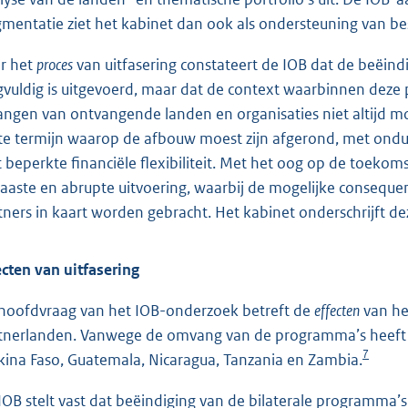
gmentatie ziet het kabinet dan ook als ondersteuning van be
r het
proces
van uitfasering constateert de IOB dat de beëin
gvuldig is uitgevoerd, maar dat de context waarbinnen deze 
angen van ontvangende landen en organisaties niet altijd m
te termijn waarop de afbouw moest zijn afgerond, met ondui
 beperkte financiële flexibiliteit. Met het oog op de toeko
aaste en abrupte uitvoering, waarbij de mogelijke conseque
tners in kaart worden gebracht. Het kabinet onderschrijft d
ecten van uitfasering
hoofdvraag van het IOB-onderzoek betreft de
effecten
van het
tnerlanden. Vanwege de omvang van de programma’s heeft de 
7
kina Faso, Guatemala, Nicaragua, Tanzania en Zambia.
IOB stelt vast dat beëindiging van de bilaterale programma’s