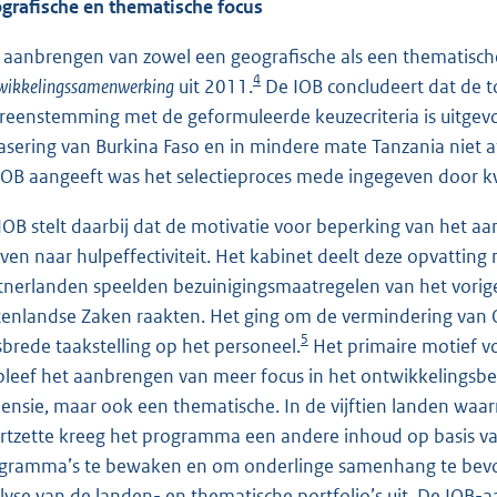
grafische en thematische focus
e
r
 aanbrengen van zowel een geografische als een thematisch
4
n
wikkelingssamenwerking
uit 2011.
De IOB concludeert dat de to
e
reenstemming met de geformuleerde keuzecriteria is uitgevo
l
fasering van Burkina Faso en in mindere mate Tanzania niet a
i
IOB aangeeft was het selectieproces mede ingegeven door kw
n
IOB stelt daarbij dat de motivatie voor beperking van het aa
k
even naar hulpeffectiviteit. Het kabinet deelt deze opvatting 
:
tnerlanden speelden bezuinigingsmaatregelen van het vorige 
tenlandse Zaken raakten. Het ging om de vermindering van
5
ksbrede taakstelling op het personeel.
Het primaire motief v
bleef het aanbrengen van meer focus in het ontwikkelingsbel
ensie, maar ook een thematische. In de vijftien landen waar
rtzette kreeg het programma een andere inhoud op basis van
gramma’s te bewaken en om onderlinge samenhang te bevo
lyse van de landen- en thematische portfolio’s uit. De IOB