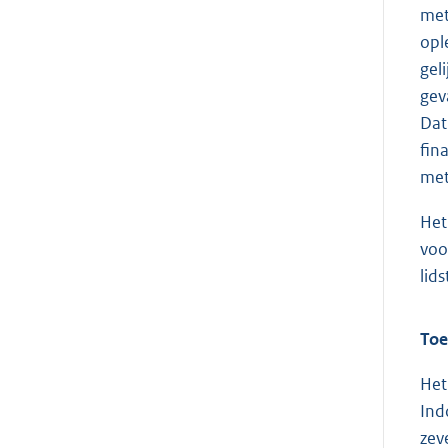
met
opl
gel
gev
Dat
fin
met
Het
voo
lids
Toe
Het
Ind
zev