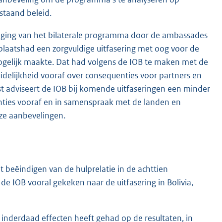
staand beleid.
diging van het bilaterale programma door de ambassades
plaatshad een zorgvuldige uitfasering met oog voor de
ogelijk maakte. Dat had volgens de IOB te maken met de
delijkheid vooraf over consequenties voor partners en
mst adviseert de IOB bij komende uitfaseringen een minder
nties vooraf en in samenspraak met de landen en
eze aanbevelingen.
 beëindigen van de hulprelatie in de achttien
IOB vooral gekeken naar de uitfasering in Bolivia,
 inderdaad effecten heeft gehad op de resultaten, in