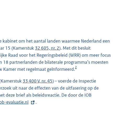
ge kabinet om het aantal landen waarmee Nederland een
naar 15 (Kamerstuk
32 605, nr. 2
). Met dit besluit
ijke Raad voor het Regeringsbeleid (WRR) om meer focus
in 18 partnerlanden de bilaterale programma’s moesten
2
 uw Kamer met regelmaat geïnformeerd.
s. (Kamerstuk
33 400 V, nr. 45
) – voerde de Inspectie
zoek uit naar de effecten van de uitfasering op de
t deze brief als beleidsreactie. De door de IOB
b-evaluatie.nl
.