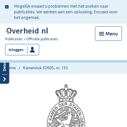
Ter
Mogelijk ervaart u problemen met het zoeken naar
informatie:
publicaties. We werken aan een oplossing. Excuses voor
het ongemak.
Menu
U
Publicaties
Officiële publicaties
bent
Inloggen
nu
hier:
Home
Kamerstuk 32605, nr. 155