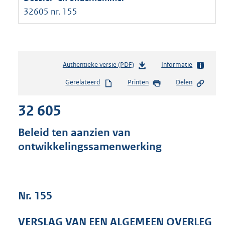
32605 nr. 155
Authentieke versie (PDF)
b
Informatie
e
Gerelateerd
Printen
Delen
s
t
32 605
a
n
d
Beleid ten aanzien van
s
ontwikkelingssamenwerking
g
r
o
o
t
Nr. 155
t
e
VERSLAG VAN EEN ALGEMEEN OVERLEG
: