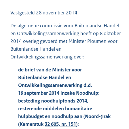
1
1
Vastgesteld
28 november 2014
1
K
De algemene commissie voor Buitenlandse Handel
b
en Ontwikkelingssamenwerking heeft op 8 oktober
2014 overleg gevoerd met Minister Ploumen voor
Buitenlandse Handel en
Ontwikkelingssamenwerking over:
–
de brief van de Minister voor
Buitenlandse Handel en
Ontwikkelingssamenwerking d.d.
19 september 2014 inzake Noodhulp:
besteding noodhulpfonds 2014,
resterende middelen humanitaire
hulpbudget en noodhulp aan (Noord-)Irak
(Kamerstuk
32 605, nr. 151
);