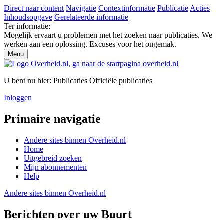
Direct naar content
Navigatie
Contextinformatie
Publicatie
Acties
Inhoudsopgave
Gerelateerde informatie
Ter informatie:
Mogelijk ervaart u problemen met het zoeken naar publicaties. We
werken aan een oplossing. Excuses voor het ongemak.
Menu
U bent nu hier:
Publicaties
Officiële publicaties
Inloggen
Primaire navigatie
Andere sites binnen
Overheid.nl
Home
Uitgebreid zoeken
Mijn abonnementen
Help
Andere sites binnen
Overheid.nl
Berichten over uw Buurt