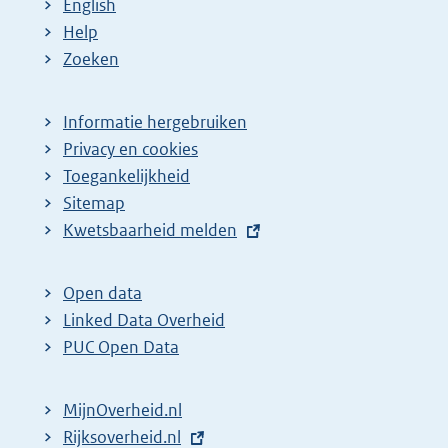
English
Help
Zoeken
Informatie hergebruiken
Privacy en cookies
Toegankelijkheid
Sitemap
E
Kwetsbaarheid melden
x
t
Open data
e
Linked Data Overheid
r
PUC Open Data
n
e
MijnOverheid.nl
l
E
Rijksoverheid.nl
i