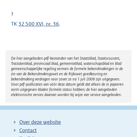
3
TK
32 500 XVI, nr. 36
.
Disclaimer
De hier aangeboden pdf-bestanden van het Staatsblad, Staatscourant,
Tractatenblad, provinciaal blad, gemeenteblad, waterschapsblad en blad
gemeenschappelijke regeling vormen de formele bekendmakingen in de
zin van de Bekendmakingswet en de Rijkswet goedkeuring en
bekendmaking verdragen voor zover ze na 1 juli 2009 zijn uitgegeven.
Voor pdf-publicaties van vóór deze datum geldt dat alleen de in papieren
vorm uitgegeven bladen formele status hebben; de hier aangeboden
elektronische versies daarvan worden bij wijze van service aangeboden.
Over deze website
Contact