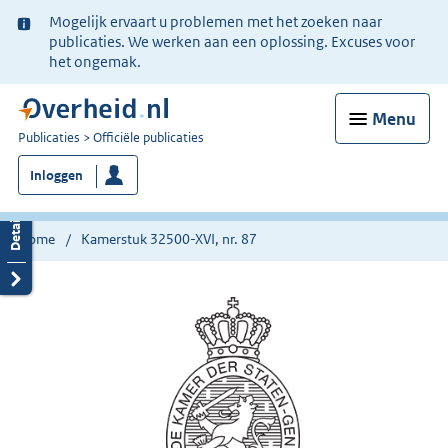
Ter
Mogelijk ervaart u problemen met het zoeken naar
informatie:
publicaties. We werken aan een oplossing. Excuses voor
het ongemak.
Menu
U
Publicaties
Officiële publicaties
bent
Inloggen
nu
hier:
Home
Kamerstuk 32500-XVI, nr. 87