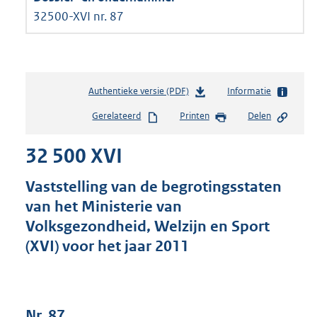
32500-XVI nr. 87
Authentieke versie (PDF)
b
Informatie
e
Gerelateerd
Printen
Delen
s
t
32 500 XVI
a
n
d
Vaststelling van de begrotingsstaten
s
van het Ministerie van
g
Volksgezondheid, Welzijn en Sport
r
o
(XVI) voor het jaar 2011
o
t
t
e
Nr. 87
: