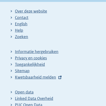
Over deze website
Contact
English
Help
Zoeken
Informatie hergebruiken
Privacy en cookies
Toegankelijkheid
Sitemap
E
Kwetsbaarheid melden
x
t
Open data
e
Linked Data Overheid
r
PUC Open Data