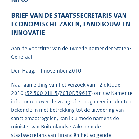
4
0
BRIEF VAN DE STAATSSECRETARIS VAN
K
ECONOMISCHE ZAKEN, LANDBOUW EN
b
INNOVATIE
Aan de Voorzitter van de Tweede Kamer der Staten-
Generaal
Den Haag, 11 november 2010
Naar aanleiding van het verzoek van 12 oktober
2010 (
32 500-XIII-5
/
2010D39617
) om uw Kamer te
informeren over de vraag of er nog meer incidenten
bekend zijn met betrekking tot de uitvoering van
sanctiemaatregelen, kan ik u mede namens de
minister van Buitenlandse Zaken en de
staatssecretaris van Financiën het volgende