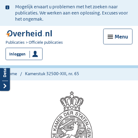
Ter
Mogelijk ervaart u problemen met het zoeken naar
informatie:
publicaties. We werken aan een oplossing. Excuses voor
het ongemak.
Menu
U
Publicaties
Officiële publicaties
bent
Inloggen
nu
hier:
Home
Kamerstuk 32500-XIII, nr. 65