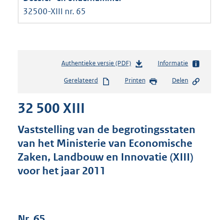
32500-XIII nr. 65
Authentieke versie (PDF)
b
Informatie
e
Gerelateerd
Printen
Delen
s
t
32 500 XIII
a
n
d
Vaststelling van de begrotingsstaten
s
van het Ministerie van Economische
g
Zaken, Landbouw en Innovatie (XIII)
r
o
voor het jaar 2011
o
t
t
e
Nr. 65
: