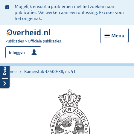
Ter
Mogelijk ervaart u problemen met het zoeken naar
informatie:
publicaties. We werken aan een oplossing. Excuses voor
het ongemak.
Menu
U
Publicaties
Officiële publicaties
bent
Inloggen
nu
hier:
Home
Kamerstuk 32500-XII, nr. 51