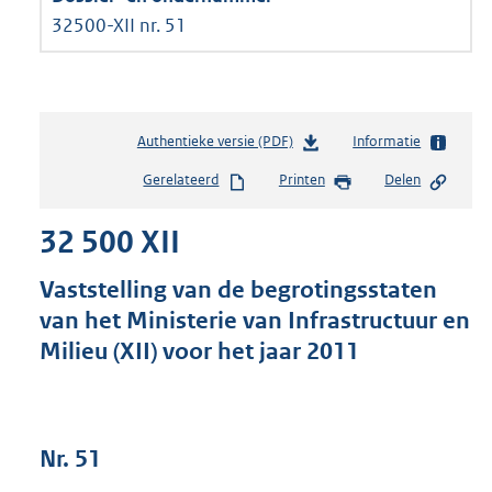
32500-XII nr. 51
Authentieke versie (PDF)
b
Informatie
e
Gerelateerd
Printen
Delen
s
t
32 500 XII
a
n
d
Vaststelling van de begrotingsstaten
s
van het Ministerie van Infrastructuur en
g
Milieu (XII) voor het jaar 2011
r
o
o
t
t
Nr. 51
e
: