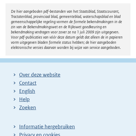
Disclaimer
De hier aangeboden pdf-bestanden van het Staatsblad, Staatscourant,
Tractatenblad, provinciaal blad, gemeenteblad, waterschapsblad en blad
gemeenschappelijke regeling vormen de formele bekendmakingen in de
zin van de Bekendmakingswet en de Rijkswet goedkeuring en
bekendmaking verdragen voor zover ze na 1 juli 2009 zijn uitgegeven.
Voor pdf-publicaties van vóór deze datum geldt dat alleen de in papieren
vorm uitgegeven bladen formele status hebben; de hier aangeboden
elektronische versies daarvan worden bij wijze van service aangeboden.
Over deze website
Contact
English
Help
Zoeken
Informatie hergebruiken
Privacy en cookies