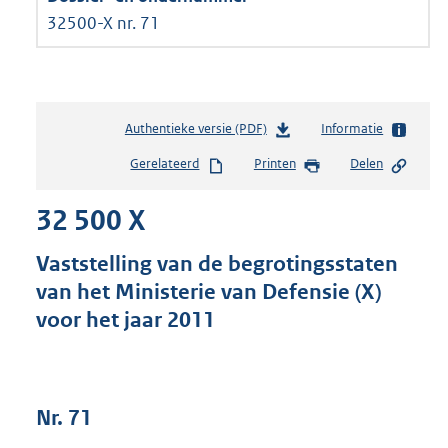
32500-X nr. 71
Authentieke versie (PDF)
b
Informatie
e
Gerelateerd
Printen
Delen
s
t
32 500 X
a
n
d
Vaststelling van de begrotingsstaten
s
van het Ministerie van Defensie (X)
g
voor het jaar 2011
r
o
o
t
t
Nr. 71
e
: