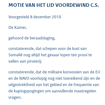
3
MOTIE VAN HET LID VOORDEWIND C.S.
9
K
Voorgesteld
8 december 2010
b
De Kamer,
gehoord de beraadslaging,
constaterende, dat schepen voor de kust van
Somalië nog altijd het gevaar lopen ten prooi te
vallen aan piraterij;
constaterende, dat de militaire konvooien van de EU
en de NAVO voorlopig nog niet toereikend zijn en de
uitgestrektheid van het gebied en de frequentie van
de kapingspogingen om aanvullende maatregelen
vragen;