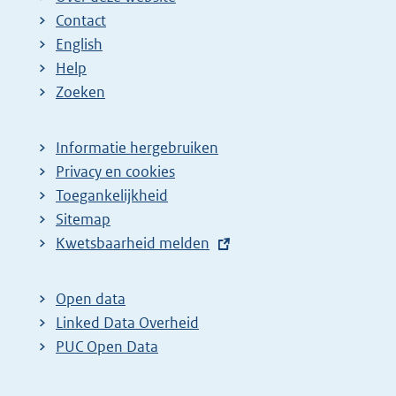
Contact
English
Help
Zoeken
Informatie hergebruiken
Privacy en cookies
Toegankelijkheid
Sitemap
E
Kwetsbaarheid melden
x
t
Open data
e
Linked Data Overheid
r
PUC Open Data
n
e