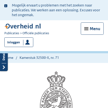
Ter
Mogelijk ervaart u problemen met het zoeken naar
informatie:
publicaties. We werken aan een oplossing. Excuses voor
het ongemak.
Menu
U
Publicaties
Officiële publicaties
bent
Inloggen
nu
hier:
Home
Kamerstuk 32500-X, nr. 71