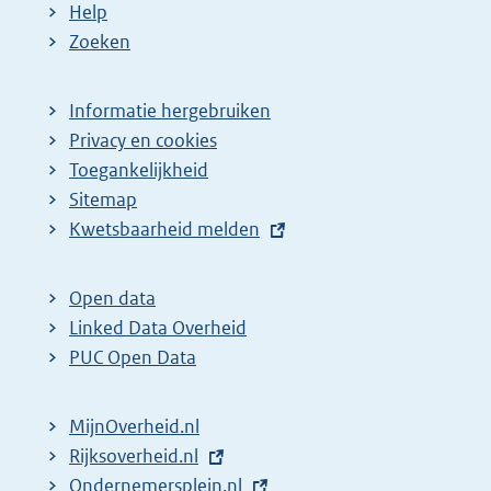
Help
Zoeken
Informatie hergebruiken
Privacy en cookies
Toegankelijkheid
Sitemap
E
Kwetsbaarheid melden
x
t
Open data
e
Linked Data Overheid
r
PUC Open Data
n
e
MijnOverheid.nl
l
E
Rijksoverheid.nl
i
x
E
Ondernemersplein.nl