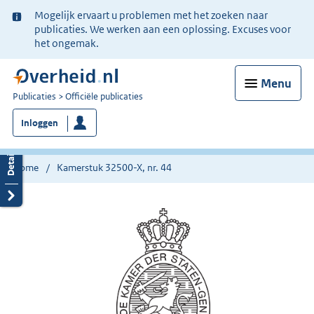
Ter
Mogelijk ervaart u problemen met het zoeken naar
informatie:
publicaties. We werken aan een oplossing. Excuses voor
het ongemak.
Menu
U
Publicaties
Officiële publicaties
bent
Inloggen
nu
hier:
Home
Kamerstuk 32500-X, nr. 44