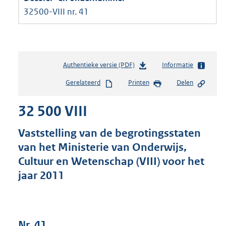
32500-VIII nr. 41
Authentieke versie (PDF)
b
Informatie
e
Gerelateerd
Printen
Delen
s
t
32 500 VIII
a
n
d
Vaststelling van de begrotingsstaten
s
van het Ministerie van Onderwijs,
g
Cultuur en Wetenschap (VIII) voor het
r
o
jaar 2011
o
t
t
e
Nr. 41
: