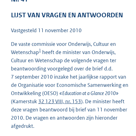
4
7
LIJST VAN VRAGEN EN ANTWOORDEN
K
b
Vastgesteld
11 november 2010
De vaste commissie voor Onderwijs, Cultuur en
1
Wetenschap
heeft de minister van Onderwijs,
Cultuur en Wetenschap de volgende vragen ter
beantwoording voorgelegd over de brief d.d.
7 september 2010 inzake het jaarlijkse rapport van
de Organisatie voor Economische Samenwerking en
Ontwikkeling (OESO)
«Education at a Glance 2010»
(Kamerstuk
32 123 VIII, nr. 153
). De minister heeft
deze vragen beantwoord bij brief van 11 november
2010. De vragen en antwoorden zijn hieronder
afgedrukt.