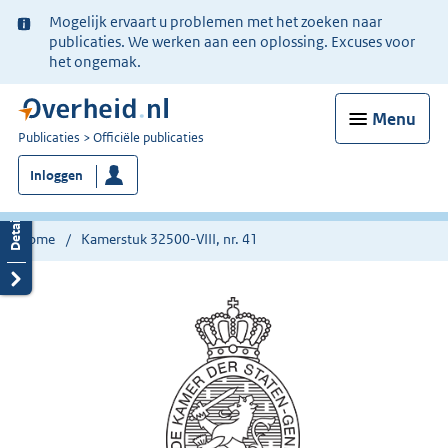
Ter
Mogelijk ervaart u problemen met het zoeken naar
informatie:
publicaties. We werken aan een oplossing. Excuses voor
het ongemak.
Menu
U
Publicaties
Officiële publicaties
bent
Inloggen
nu
hier:
Home
Kamerstuk 32500-VIII, nr. 41