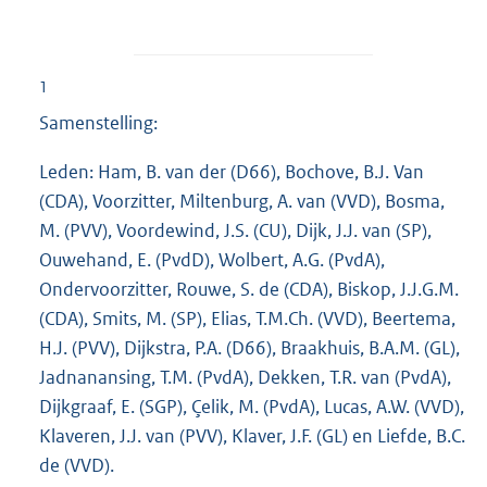
1
Samenstelling:
Leden: Ham, B. van der (D66), Bochove, B.J. Van
(CDA), Voorzitter, Miltenburg, A. van (VVD), Bosma,
M. (PVV), Voordewind, J.S. (CU), Dijk, J.J. van (SP),
Ouwehand, E. (PvdD), Wolbert, A.G. (PvdA),
Ondervoorzitter, Rouwe, S. de (CDA), Biskop, J.J.G.M.
(CDA), Smits, M. (SP), Elias, T.M.Ch. (VVD), Beertema,
H.J. (PVV), Dijkstra, P.A. (D66), Braakhuis, B.A.M. (GL),
Jadnanansing, T.M. (PvdA), Dekken, T.R. van (PvdA),
Dijkgraaf, E. (SGP), Çelik, M. (PvdA), Lucas, A.W. (VVD),
Klaveren, J.J. van (PVV), Klaver, J.F. (GL) en Liefde, B.C.
de (VVD).