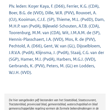
Plv. leden: Koşer Kaya, F. (D66), Ferrier, K.G. (CDA),
Boer, B.G. de (VVD), Dille, W.R. (PVV), Rouvoet, A.
(CU), Kooiman, C.J.E. (SP), Thieme, M.L. (PvdD), Dam,
M.H.P. van (PvdA), Bijleveld-Schouten, A.T.B. (CDA),
Toorenburg, M.M. van (CDA), Wit, J.M.A.M. de (SP),
Hennis-Plasschaert, J.A. (VVD), Mos, R. de (PVV),
Pechtold, A. (D66), Gent, W. van (GL), Dijsselbloem,
J.R.V.A. (PvdA), Klijnsma, J. (PvdA), Staaij, C.G. van der
(SGP), Hamer, M.I. (PvdA), Harbers, M.G.J. (VVD),
Gerbrands, K. (PVV), Peters, M. (GL) en Lodders,
W.J.H. (VVD).
Disclaimer
De hier aangeboden pdf-bestanden van het Staatsblad, Staatscourant,
Tractatenblad, provinciaal blad, gemeenteblad, waterschapsblad en blad
gemeenschappelijke regeling vormen de formele bekendmakingen in de