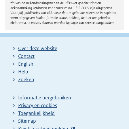
zin van de Bekendmakingswet en de Rijkswet goedkeuring en
bekendmaking verdragen voor zover ze na 1 juli 2009 zijn uitgegeven.
Voor pdf-publicaties van vóór deze datum geldt dat alleen de in papieren
vorm uitgegeven bladen formele status hebben; de hier aangeboden
elektronische versies daarvan worden bij wijze van service aangeboden.
Over deze website
Contact
English
Help
Zoeken
Informatie hergebruiken
Privacy en cookies
Toegankelijkheid
Sitemap
E
Kwetsbaarheid melden