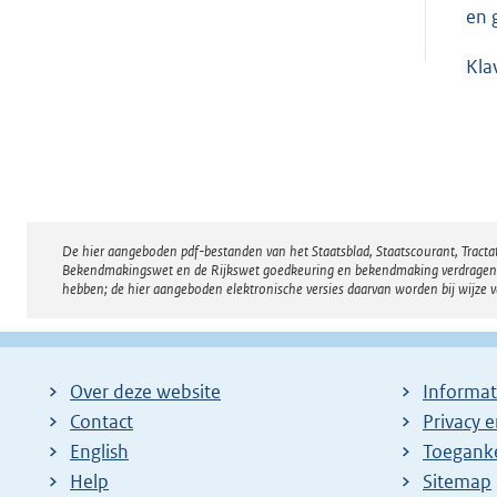
en 
Kla
De hier aangeboden pdf-bestanden van het Staatsblad, Staatscourant, Tract
Disclaimer
Bekendmakingswet en de Rijkswet goedkeuring en bekendmaking verdragen voor
hebben; de hier aangeboden elektronische versies daarvan worden bij wijze 
Over deze website
Informat
Contact
Privacy 
English
Toeganke
Help
Sitemap