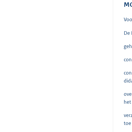
MO
Voo
De 
geh
con
con
did
ove
het
ver
toe