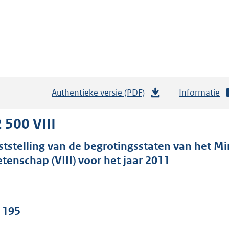
Authentieke versie (PDF)
b
Informatie
e
s
 500 VIII
t
ststelling van de begrotingsstaten van het Mi
a
tenschap (VIII) voor het jaar 2011
n
d
s
g
. 195
r