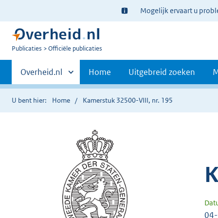
Ter
Mogelijk ervaart u prob
informatie:
U
Publicaties
Officiële publicaties
bent
Primaire
nu
Andere
Overheid.nl
Home
Uitgebreid zoeken
M
hier:
sites
navigatie
binnen
U bent hier:
Home
Kamerstuk 32500-VIII, nr. 195
K
Dat
04