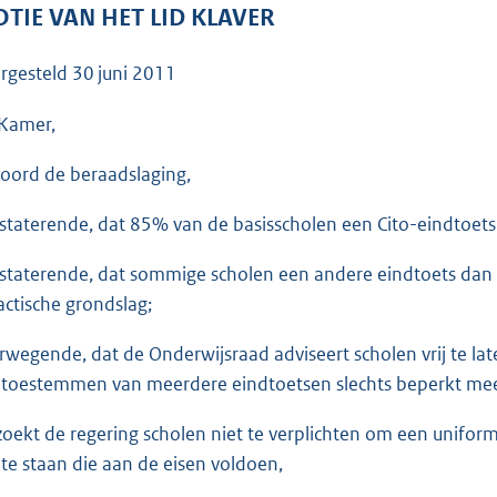
o
TIE VAN HET LID KLAVER
o
t
rgesteld
30 juni 2011
t
e
Kamer,
:
oord de beraadslaging,
3
9
staterende, dat 85% van de basisscholen een Cito-eindtoet
K
b
staterende, dat sommige scholen een andere eindtoets dan d
actische grondslag;
rwegende, dat de Onderwijsraad adviseert scholen vrij te la
 toestemmen van meerdere eindtoetsen slechts beperkt mee
zoekt de regering scholen niet te verplichten om een unifo
 te staan die aan de eisen voldoen,