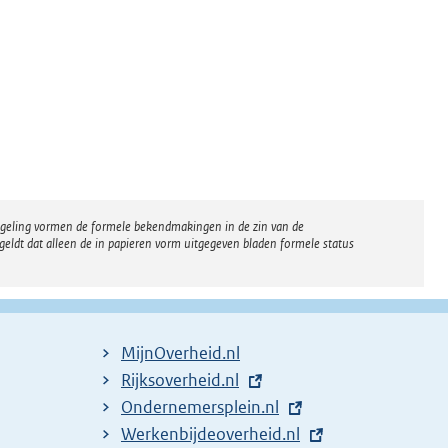
regeling vormen de formele bekendmakingen in de zin van de
eldt dat alleen de in papieren vorm uitgegeven bladen formele status
MijnOverheid.nl
E
Rijksoverheid.nl
x
E
Ondernemersplein.nl
t
x
E
Werkenbijdeoverheid.nl