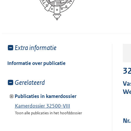
Toon
Extra informatie
meer
van:
Informatie over publicatie
32
Toon
Gerelateerd
Va
meer
We
van:
Publicaties in kamerdossier
Kamerdossier 32500-VIII
Toon alle publicaties in het hoofddossier
Nr