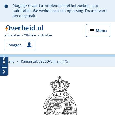
Ter
Mogelijk ervaart u problemen met het zoeken naar
informatie:
publicaties. We werken aan een oplossing. Excuses voor
het ongemak.
Menu
U
Publicaties
Officiële publicaties
bent
Inloggen
nu
hier:
Home
Kamerstuk 32500-VIII, nr. 175