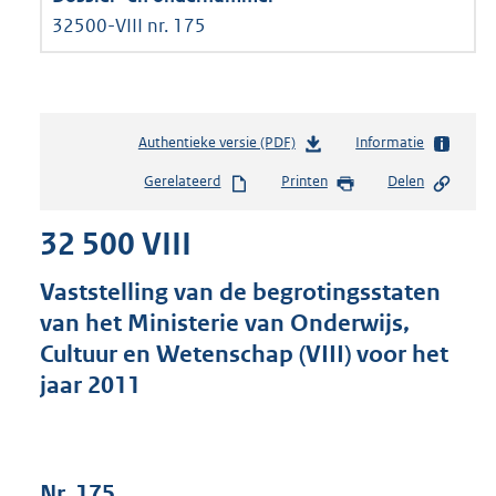
32500-VIII nr. 175
Authentieke versie (PDF)
b
Informatie
e
Gerelateerd
Printen
Delen
s
t
32 500 VIII
a
n
d
Vaststelling van de begrotingsstaten
s
van het Ministerie van Onderwijs,
g
Cultuur en Wetenschap (VIII) voor het
r
o
jaar 2011
o
t
t
e
Nr. 175
: