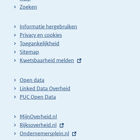
Zoeken
Informatie hergebruiken
Privacy en cookies
Toegankelijkheid
Sitemap
E
Kwetsbaarheid melden
x
t
Open data
e
Linked Data Overheid
r
PUC Open Data
n
e
MijnOverheid.nl
l
E
Rijksoverheid.nl
i
x
E
Ondernemersplein.nl
n