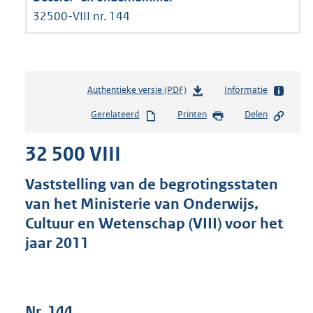
32500-VIII nr. 144
Authentieke versie (PDF)
b
Informatie
e
Gerelateerd
Printen
Delen
s
t
32 500 VIII
a
n
d
Vaststelling van de begrotingsstaten
s
van het Ministerie van Onderwijs,
g
Cultuur en Wetenschap (VIII) voor het
r
o
jaar 2011
o
t
t
e
Nr. 144
: