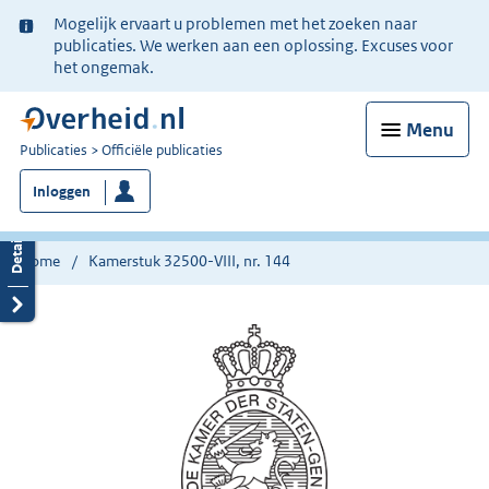
Ter
Mogelijk ervaart u problemen met het zoeken naar
informatie:
publicaties. We werken aan een oplossing. Excuses voor
het ongemak.
Menu
U
Publicaties
Officiële publicaties
bent
Inloggen
nu
hier:
Home
Kamerstuk 32500-VIII, nr. 144