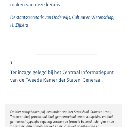
maken van deze kennis.
De staatssecretaris van Onderwijs, Cultuur en Wetenschap,
H. Zijlstra
1
Ter inzage gelegd bij het Centraal Informatiepunt
van de Tweede Kamer der Staten-Generaal.
Disclaimer
De hier aangeboden pdf-bestanden van het Staatsblad, Staatscourant,
Tractatenblad, provinciaal blad, gemeenteblad, waterschapsblad en blad
gemeenschappelijke regeling vormen de formele bekendmakingen in de
zin van de Bekendmakingswet en de Rijkswet goedkeuring en