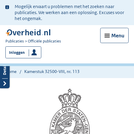
Ter
Mogelijk ervaart u problemen met het zoeken naar
informatie:
publicaties. We werken aan een oplossing. Excuses voor
het ongemak.
Menu
U
Publicaties
Officiële publicaties
bent
Inloggen
nu
hier:
Home
Kamerstuk 32500-VIII, nr. 113