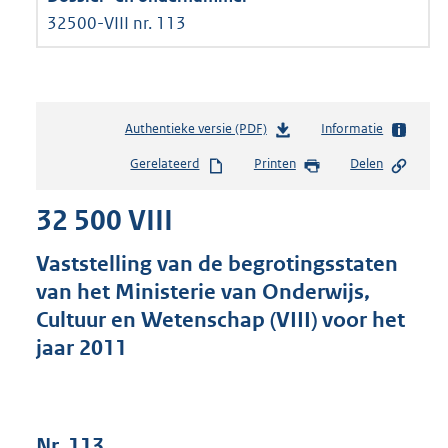
32500-VIII nr. 113
Authentieke versie (PDF)
b
Informatie
e
Gerelateerd
Printen
Delen
s
t
32 500 VIII
a
n
d
Vaststelling van de begrotingsstaten
s
van het Ministerie van Onderwijs,
g
Cultuur en Wetenschap (VIII) voor het
r
o
jaar 2011
o
t
t
e
Nr. 113
: