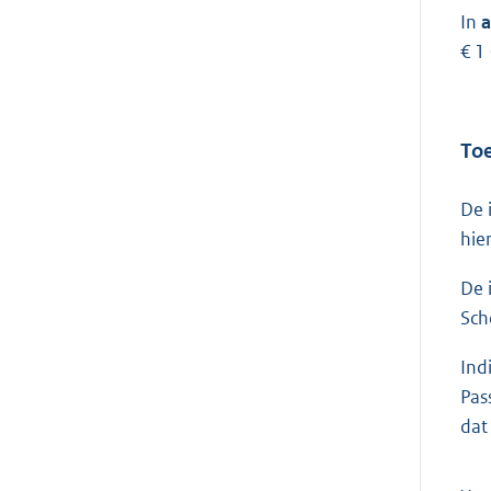
In
a
€ 1
Toe
De 
hie
De 
Sch
Ind
Pas
dat