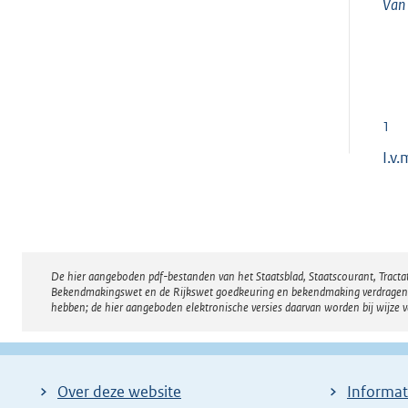
Van
1
I.v
De hier aangeboden pdf-bestanden van het Staatsblad, Staatscourant, Tract
Disclaimer
Bekendmakingswet en de Rijkswet goedkeuring en bekendmaking verdragen voor
hebben; de hier aangeboden elektronische versies daarvan worden bij wijze 
Over deze website
Informat