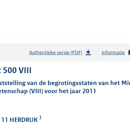
Authentieke versie (PDF)
b
Informatie
e
s
 500 VIII
t
ststelling van de begrotingsstaten van het Mi
a
tenschap (VIII) voor het jaar 2011
n
d
s
g
1
. 11 HERDRUK
r