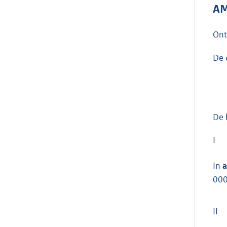
AM
On
De 
De 
I
In
a
000
II