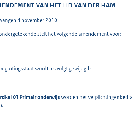
o
ENDEMENT VAN HET LID VAN DER HAM
o
t
tvangen
4 november 2010
t
e
ondergetekende stelt het volgende amendement voor:
:
4
1
K
begrotingsstaat wordt als volgt gewijzigd:
b
rtikel 01 Primair onderwijs
worden het verplichtingenbedra
).