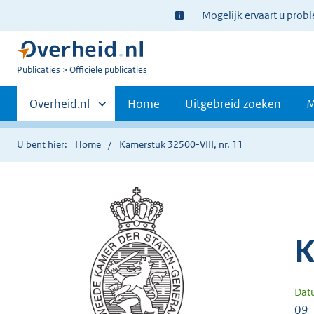
Ter
Mogelijk ervaart u prob
informatie:
U
Publicaties
Officiële publicaties
bent
Primaire
nu
Andere
Overheid.nl
Home
Uitgebreid zoeken
M
hier:
sites
navigatie
binnen
U bent hier:
Home
Kamerstuk 32500-VIII, nr. 11
K
Dat
09