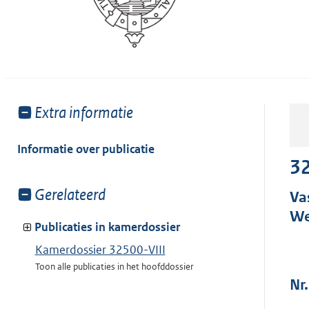
Toon
Extra informatie
meer
van:
Informatie over publicatie
32
Toon
Gerelateerd
Va
meer
We
van:
Publicaties in kamerdossier
Kamerdossier 32500-VIII
Toon alle publicaties in het hoofddossier
Nr