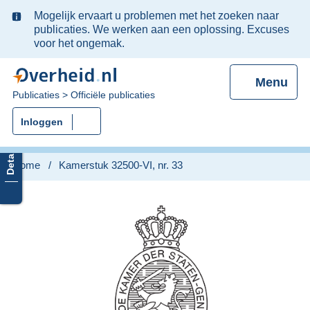
Ter
Mogelijk ervaart u problemen met het zoeken naar
informatie:
publicaties. We werken aan een oplossing. Excuses
voor het ongemak.
Menu
U
Publicaties
Officiële publicaties
bent
Inloggen
nu
hier:
Home
Kamerstuk 32500-VI, nr. 33