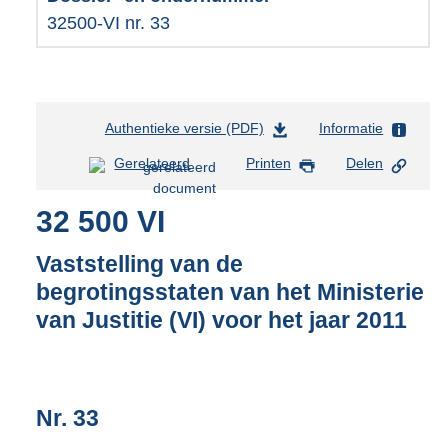
32500-VI nr. 33
Authentieke versie (PDF)
b
Informatie
e
Gerelateerd
Printen
Delen
s
t
32 500 VI
a
n
d
Vaststelling van de
s
begrotingsstaten van het Ministerie
g
van Justitie (VI) voor het jaar 2011
r
o
o
t
t
Nr. 33
e
: