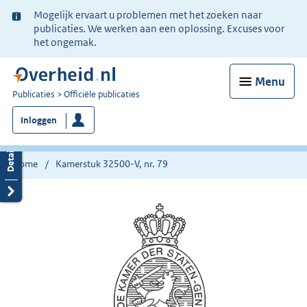
Ter
Mogelijk ervaart u problemen met het zoeken naar
informatie:
publicaties. We werken aan een oplossing. Excuses voor
het ongemak.
Menu
U
Publicaties
Officiële publicaties
bent
Inloggen
nu
hier:
Home
Kamerstuk 32500-V, nr. 79