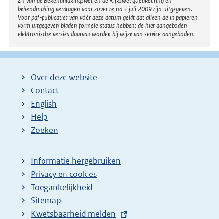
zin van de Bekendmakingswet en de Rijkswet goedkeuring en
bekendmaking verdragen voor zover ze na 1 juli 2009 zijn uitgegeven.
Voor pdf-publicaties van vóór deze datum geldt dat alleen de in papieren
vorm uitgegeven bladen formele status hebben; de hier aangeboden
elektronische versies daarvan worden bij wijze van service aangeboden.
Over deze website
Contact
English
Help
Zoeken
Informatie hergebruiken
Privacy en cookies
Toegankelijkheid
Sitemap
E
Kwetsbaarheid melden