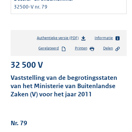
32500-V nr. 79
Authentieke versie (PDF)
b
Informatie
e
Gerelateerd
Printen
Delen
s
t
32 500 V
a
n
d
Vaststelling van de begrotingsstaten
s
van het Ministerie van Buitenlandse
g
Zaken (V) voor het jaar 2011
r
o
o
t
t
Nr. 79
e
: