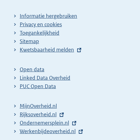
Informatie hergebruiken
Privacy en cookies
Toegankelijkheid
Sitemap
E
Kwetsbaarheid melden
x
t
Open data
e
Linked Data Overheid
r
PUC Open Data
n
e
MijnOverheid.nl
l
E
Rijksoverheid.nl
i
x
E
Ondernemersplein.nl
n
t
x
E
Werkenbijdeoverheid.nl
k
e
t
x