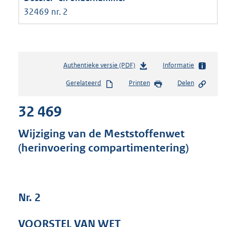
32469 nr. 2
Authentieke versie (PDF)
b
Informatie
e
Gerelateerd
Printen
Delen
s
t
32 469
a
n
d
Wijziging van de Meststoffenwet
s
(herinvoering compartimentering)
g
r
o
o
t
Nr. 2
t
e
VOORSTEL VAN WET
: