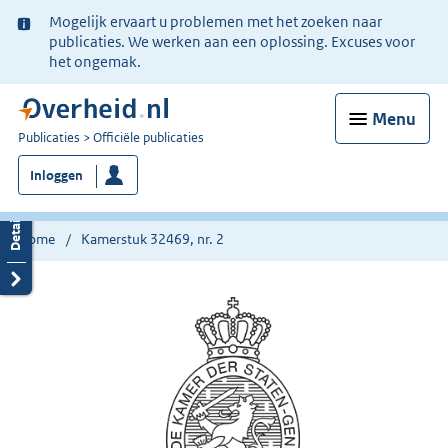
Ter
Mogelijk ervaart u problemen met het zoeken naar
informatie:
publicaties. We werken aan een oplossing. Excuses voor
het ongemak.
Menu
U
Publicaties
Officiële publicaties
bent
Inloggen
nu
hier:
Home
Kamerstuk 32469, nr. 2