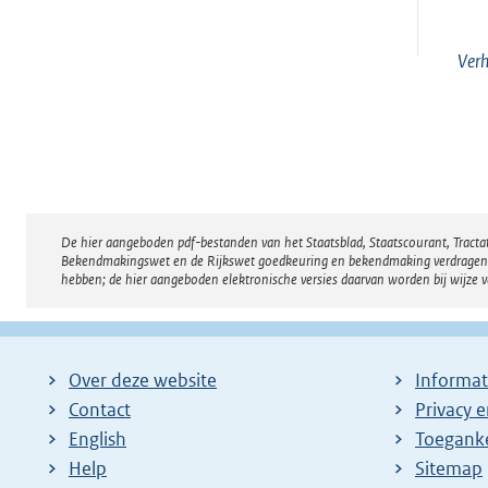
Ver
De hier aangeboden pdf-bestanden van het Staatsblad, Staatscourant, Tract
Disclaimer
Bekendmakingswet en de Rijkswet goedkeuring en bekendmaking verdragen voor
hebben; de hier aangeboden elektronische versies daarvan worden bij wijze 
Over deze website
Informat
Contact
Privacy 
English
Toeganke
Help
Sitemap