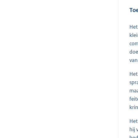
Toe
Het
kle
com
doe
van
Het
spr
maa
fei
kri
Het
hij
bed