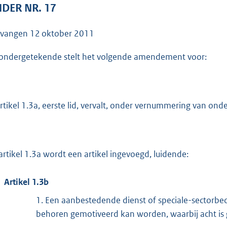
o
DER NR. 17
o
t
tvangen
12 oktober 2011
t
e
ondergetekende stelt het volgende amendement voor:
:
4
2
artikel 1.3a, eerste lid, vervalt, onder vernummering van ond
K
b
artikel 1.3a wordt een artikel ingevoegd, luidende:
Artikel 1.3b
1.
Een aanbestedende dienst of speciale-sectorbedr
behoren gemotiveerd kan worden, waarbij acht is 