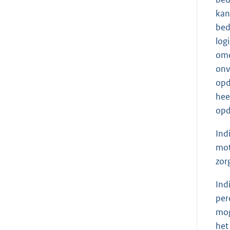
kan
bed
log
omd
onv
opd
hee
opd
Ind
mot
zor
Ind
per
mog
het