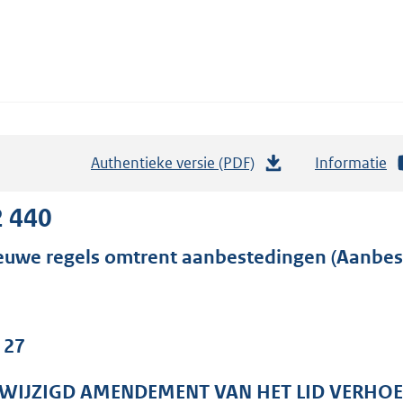
Authentieke versie (PDF)
b
Informatie
e
s
2 440
t
euwe regels omtrent aanbestedingen (Aanbest
a
n
d
s
 27
g
r
WIJZIGD AMENDEMENT VAN HET LID VERHOE