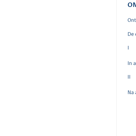
ON
On
De 
I
In 
II
Na 