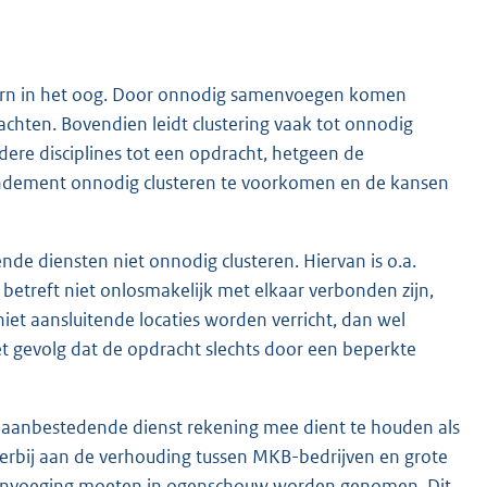
oorn in het oog. Door onnodig samenvoegen komen
chten. Bovendien leidt clustering vaak tot onnodig
ere disciplines tot een opdracht, hetgeen de
endement onnodig clusteren te voorkomen en de kansen
nde diensten niet onnodig clusteren. Hiervan is o.a.
etreft niet onlosmakelijk met elkaar verbonden zijn,
niet aansluitende locaties worden verricht, dan wel
et gevolg dat de opdracht slechts door een beperkte
n aanbestedende dienst rekening mee dient te houden als
hierbij aan de verhouding tussen MKB-bedrijven en grote
menvoeging moeten in ogenschouw worden genomen. Dit