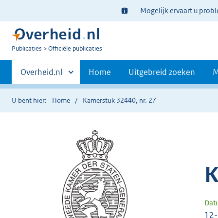
Ter
Mogelijk ervaart u prob
informatie:
U
Publicaties
Officiële publicaties
bent
Primaire
nu
Andere
Overheid.nl
Home
Uitgebreid zoeken
M
hier:
sites
navigatie
binnen
U bent hier:
Home
Kamerstuk 32440, nr. 27
K
Dat
12