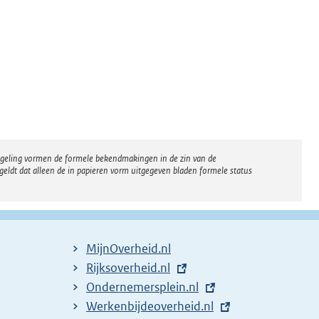
regeling vormen de formele bekendmakingen in de zin van de
eldt dat alleen de in papieren vorm uitgegeven bladen formele status
MijnOverheid.nl
E
Rijksoverheid.nl
x
E
Ondernemersplein.nl
t
x
E
Werkenbijdeoverheid.nl