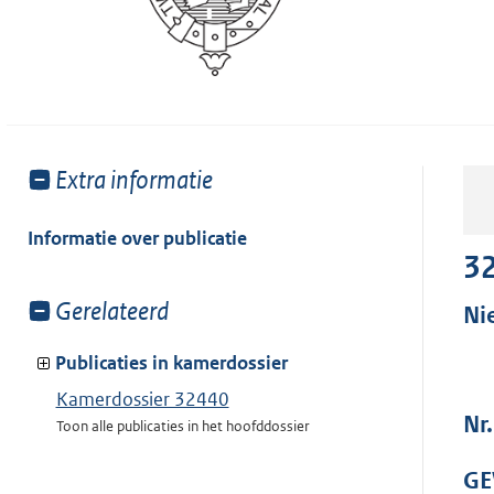
Toon
Extra informatie
meer
van:
Informatie over publicatie
3
Toon
Gerelateerd
Ni
meer
van:
Publicaties in kamerdossier
Kamerdossier 32440
Nr.
Toon alle publicaties in het hoofddossier
GE