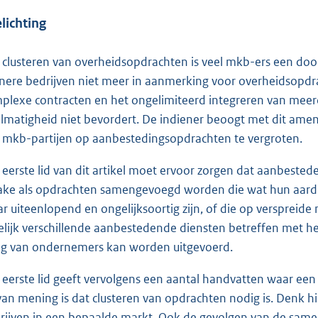
lichting
 clusteren van overheidsopdrachten is veel mkb-ers een d
inere bedrijven niet meer in aanmerking voor overheidsopdra
plexe contracten en het ongelimiteerd integreren van meerd
lmatigheid niet bevordert. De indiener beoogt met dit am
 mkb-partijen op aanbestedingsopdrachten te vergroten.
 eerste lid van dit artikel moet ervoor zorgen dat aanbestede
ake als opdrachten samengevoegd worden die wat hun aard b
r uiteenlopend en ongelijksoortig zijn, of die op verspreide 
telijk verschillende aanbestedende diensten betreffen met h
ng van ondernemers kan worden uitgevoerd.
 eerste lid geeft vervolgens een aantal handvatten waar ee
 van mening is dat clusteren van opdrachten nodig is. Denk 
rijven in een bepaalde markt. Ook de gevolgen van de sa