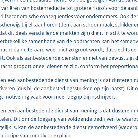
 variëren van kostenreductie tot grotere risico’s voor de aan
rijfseconomische consequenties voor ondernemers. Ook de v
ischerwijs bij elkaar horen (denk aan schoonmaak, schilder en
at dit deels verschillende markten zijn) dient in acht te wor
erbrekelijke samenhang van de opdrachten kan het samenvo
racht dan uiteraard weer niet zo groot wordt, dat slechts e
ft. Ook als aanbestedende diensten er niet van bewust zijn d
racht proportioneel dienen te zijn, conform het proportional
ien een aanbestedende dienst van mening is dat clusteren nood
iveren (dus bij de aanbestedingsstukken op zijn laatst). Dit 
gt motivering vaak voor meer begrip bij inschrijvers.
ien een aanbestedende dienst van mening is dat clusteren nod
celen. Dit om de toegang van voldoende bedrijven te waarbor
elijk is, kan de aanbestedende dienst gemotiveerd (wedero
 principe van comply or explain.