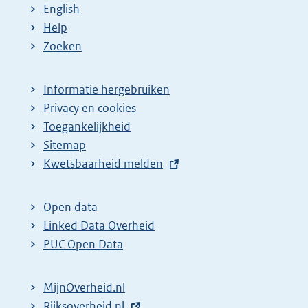
English
Help
Zoeken
Informatie hergebruiken
Privacy en cookies
Toegankelijkheid
Sitemap
E
Kwetsbaarheid melden
x
t
Open data
e
Linked Data Overheid
r
PUC Open Data
n
e
MijnOverheid.nl
l
E
Rijksoverheid.nl