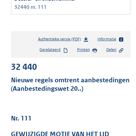
32440 nr. 111
Authentieke versie (PDF)
b
Informatie
e
Gerelateerd
Printen
Delen
s
t
32 440
a
n
d
Nieuwe regels omtrent aanbestedingen
s
(Aanbestedingswet 20..)
g
r
o
o
t
Nr. 111
t
e
GEWIJZIGDE MOTIE VAN HET LID
: