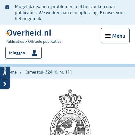
Ter
Mogelijk ervaart u problemen met het zoeken naar
informatie:
publicaties. We werken aan een oplossing. Excuses voor
het ongemak.
Menu
U
Publicaties
Officiële publicaties
bent
Inloggen
nu
hier:
Home
Kamerstuk 32440, nr. 111