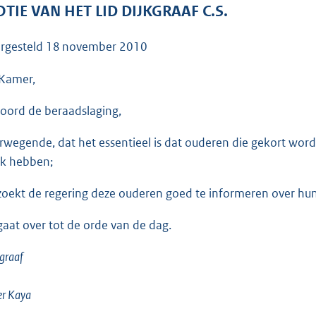
o
TIE VAN HET LID DIJKGRAAF C.S.
o
t
rgesteld
18 november 2010
t
e
Kamer,
:
oord de beraadslaging,
3
8
rwegende, dat het essentieel is dat ouderen die gekort wor
K
k hebben;
b
zoekt de regering deze ouderen goed te informeren over hu
gaat over tot de orde van de dag.
graaf
er Kaya