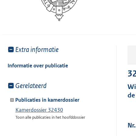
Toon
Extra informatie
meer
van:
Informatie over publicatie
3
Toon
Gerelateerd
Wi
meer
de
van:
Publicaties in kamerdossier
Kamerdossier 32430
Toon alle publicaties in het hoofddossier
Nr.