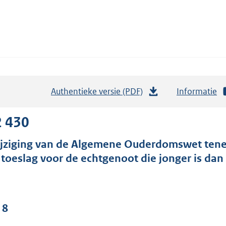
Authentieke versie (PDF)
b
Informatie
e
s
2 430
t
jziging van de Algemene Ouderdomswet tenei
a
 toeslag voor de echtgenoot die jonger is dan 
n
d
s
g
 8
r