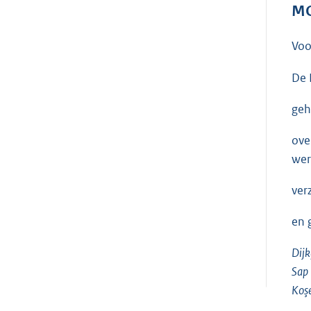
MO
Voo
De 
geh
ove
wer
ver
en 
Dijk
Sap
Koş