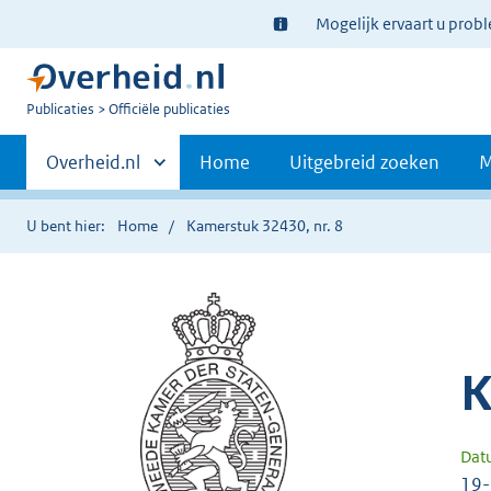
Ter
Mogelijk ervaart u prob
informatie:
U
Publicaties
Officiële publicaties
bent
Primaire
nu
Andere
Overheid.nl
Home
Uitgebreid zoeken
M
hier:
sites
navigatie
binnen
U bent hier:
Home
Kamerstuk 32430, nr. 8
K
Dat
19