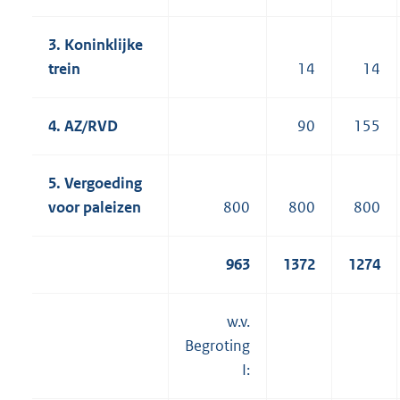
3. Koninklijke
trein
14
14
4. AZ/RVD
90
155
5. Vergoeding
voor paleizen
800
800
800
963
1372
1274
w.v.
Begroting
I: