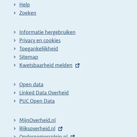
Help
Zoeken
Informatie hergebruiken
Privacy en cookies
Toegankelijkheid
Sitemap
E
Kwetsbaarheid melden
x
t
Open data
e
Linked Data Overheid
r
PUC Open Data
n
e
MijnOverheid.nl
l
E
Rijksoverheid.nl
i
x
E
Ondernemersplein.nl