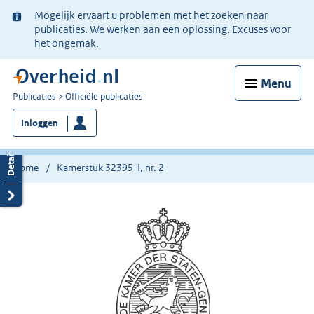
Ter
Mogelijk ervaart u problemen met het zoeken naar
informatie:
publicaties. We werken aan een oplossing. Excuses voor
het ongemak.
Menu
U
Publicaties
Officiële publicaties
bent
Inloggen
nu
hier:
Home
Kamerstuk 32395-I, nr. 2