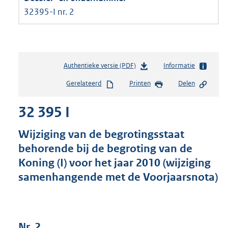
32395-I nr. 2
Authentieke versie (PDF)
b
Informatie
e
Gerelateerd
Printen
Delen
s
t
32 395 I
a
n
d
Wijziging van de begrotingsstaat
s
behorende bij de begroting van de
g
Koning (I) voor het jaar 2010 (wijziging
r
o
samenhangende met de Voorjaarsnota)
o
t
t
e
Nr. 2
: