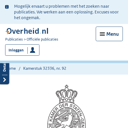
Ter
Mogelijk ervaart u problemen met het zoeken naar
informatie:
publicaties. We werken aan een oplossing. Excuses voor
het ongemak.
Menu
U
Publicaties
Officiële publicaties
bent
Inloggen
nu
hier:
Home
Kamerstuk 32336, nr. 92