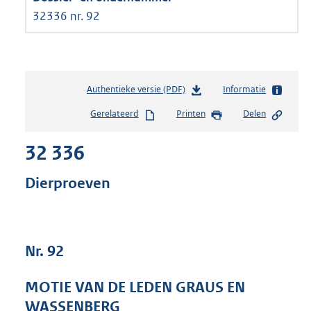
32336 nr. 92
Authentieke versie (PDF)
b
Informatie
e
Gerelateerd
Printen
Delen
s
t
32 336
a
n
d
Dierproeven
s
g
r
o
Nr. 92
o
t
t
MOTIE VAN DE LEDEN GRAUS EN
e
WASSENBERG
: