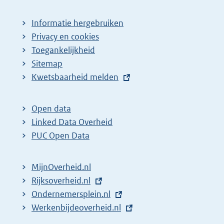
Informatie hergebruiken
Privacy en cookies
Toegankelijkheid
Sitemap
E
Kwetsbaarheid melden
x
t
Open data
e
Linked Data Overheid
r
PUC Open Data
n
e
MijnOverheid.nl
l
E
Rijksoverheid.nl
i
x
E
Ondernemersplein.nl
n
t
x
E
Werkenbijdeoverheid.nl
k
e
t
x