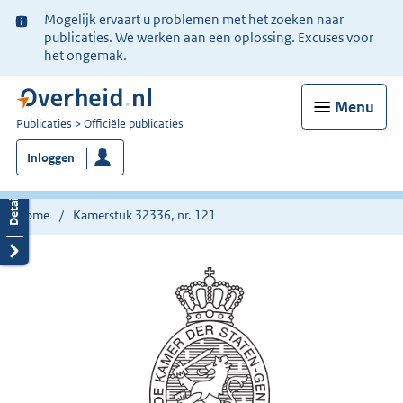
Ter
Mogelijk ervaart u problemen met het zoeken naar
informatie:
publicaties. We werken aan een oplossing. Excuses voor
het ongemak.
Menu
U
Publicaties
Officiële publicaties
bent
Inloggen
nu
hier:
Home
Kamerstuk 32336, nr. 121