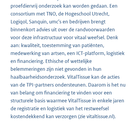
l
proefdiervrij onderzoek kan worden gedaan. Een
i
consortium met TNO, de Hogeschool Utrecht,
n
Logiqol, Sanquin, umc’s en bedrijven brengt
k
binnenkort advies uit over de randvoorwaarden
:
voor deze infrastructuur voor vitaal weefsel. Denk
aan: kwaliteit, toestemming van patiënten,
medewerking van artsen, een ICT-platform, logistiek
en financiering. Ethische of wettelijke
belemmeringen zijn niet gevonden in hun
haalbaarheidsonderzoek. VitalTissue kan de acties
van de TPI-partners ondersteunen. Daarom is het nu
van belang om financiering te vinden voor een
structurele basis waarmee VitalTissue in enkele jaren
de registratie en logistiek van het restweefsel
kostendekkend kan verzorgen (zie vitaltissue.nl).