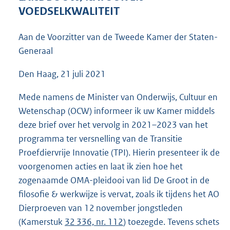
6
VOEDSELKWALITEIT
5
K
Aan de Voorzitter van de Tweede Kamer der Staten-
b
Generaal
Den Haag, 21 juli 2021
Mede namens de Minister van Onderwijs, Cultuur en
Wetenschap (OCW) informeer ik uw Kamer middels
deze brief over het vervolg in 2021–2023 van het
programma ter versnelling van de Transitie
Proefdiervrije Innovatie (TPI). Hierin presenteer ik de
voorgenomen acties en laat ik zien hoe het
zogenaamde OMA-pleidooi van lid De Groot in de
filosofie & werkwijze is vervat, zoals ik tijdens het AO
Dierproeven van 12 november jongstleden
(Kamerstuk
32 336, nr. 112
) toezegde. Tevens schets