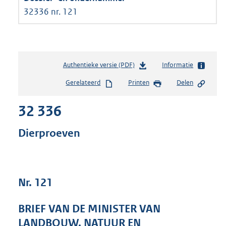
32336 nr. 121
Authentieke versie (PDF)
b
Informatie
e
Gerelateerd
Printen
Delen
s
t
32 336
a
n
d
Dierproeven
s
g
r
o
Nr. 121
o
t
t
BRIEF VAN DE MINISTER VAN
e
LANDBOUW, NATUUR EN
: