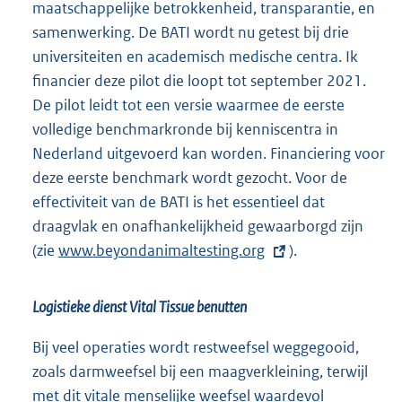
maatschappelijke betrokkenheid, transparantie, en
samenwerking. De BATI wordt nu getest bij drie
universiteiten en academisch medische centra. Ik
financier deze pilot die loopt tot september 2021.
De pilot leidt tot een versie waarmee de eerste
volledige benchmarkronde bij kenniscentra in
Nederland uitgevoerd kan worden. Financiering voor
deze eerste benchmark wordt gezocht. Voor de
effectiviteit van de BATI is het essentieel dat
draagvlak en onafhankelijkheid gewaarborgd zijn
(zie
E
www.beyondanimaltesting.org
).
x
t
Logistieke dienst Vital Tissue benutten
e
r
Bij veel operaties wordt restweefsel weggegooid,
n
zoals darmweefsel bij een maagverkleining, terwijl
e
met dit vitale menselijke weefsel waardevol