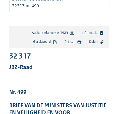
32317 nr. 499
Authentieke versie (PDF)
b
Informatie
e
Gerelateerd
Printen
Delen
s
t
32 317
a
n
d
JBZ-Raad
s
g
r
o
Nr. 499
o
t
t
BRIEF VAN DE MINISTERS VAN JUSTITIE
e
EN VEILIGHEID EN VOOR
: