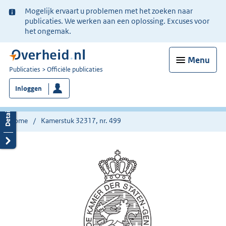
Ter
Mogelijk ervaart u problemen met het zoeken naar
informatie:
publicaties. We werken aan een oplossing. Excuses voor
het ongemak.
Menu
U
Publicaties
Officiële publicaties
bent
Inloggen
nu
hier:
Home
Kamerstuk 32317, nr. 499