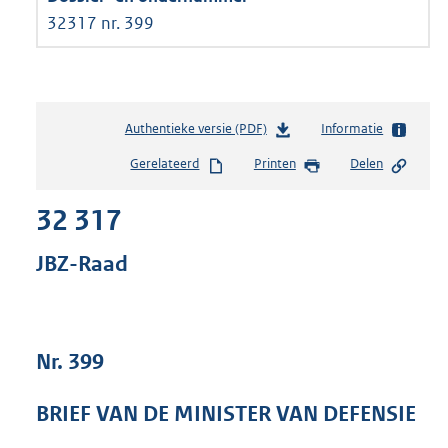
32317 nr. 399
Authentieke versie (PDF)
b
Informatie
e
Gerelateerd
Printen
Delen
s
t
32 317
a
n
d
JBZ-Raad
s
g
r
o
Nr. 399
o
t
t
BRIEF VAN DE MINISTER VAN DEFENSIE
e
: