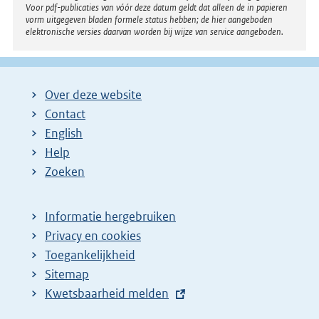
Voor pdf-publicaties van vóór deze datum geldt dat alleen de in papieren
vorm uitgegeven bladen formele status hebben; de hier aangeboden
elektronische versies daarvan worden bij wijze van service aangeboden.
Over deze website
Contact
English
Help
Zoeken
Informatie hergebruiken
Privacy en cookies
Toegankelijkheid
Sitemap
E
Kwetsbaarheid melden
x