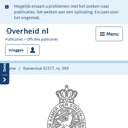
Ter
Mogelijk ervaart u problemen met het zoeken naar
informatie:
publicaties. We werken aan een oplossing. Excuses voor
het ongemak.
Menu
U
Publicaties
Officiële publicaties
bent
Inloggen
nu
hier:
Home
Kamerstuk 32317, nr. 399