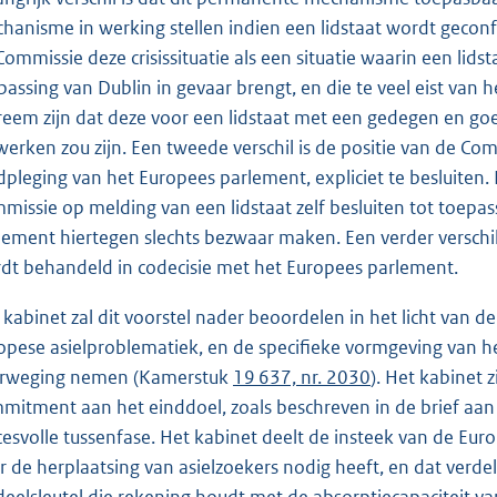
hanisme in werking stellen indien een lidstaat wordt geconfro
Commissie deze crisissituatie als een situatie waarin een li
passing van Dublin in gevaar brengt, en die te veel eist van 
reem zijn dat deze voor een lidstaat met een gedegen en goe
werken zou zijn. Een tweede verschil is de positie van de Co
dpleging van het Europees parlement, expliciet te besluite
missie op melding van een lidstaat zelf besluiten tot toepa
lement hiertegen slechts bezwaar maken. Een verder verschi
dt behandeld in codecisie met het Europees parlement.
 kabinet zal dit voorstel nader beoordelen in het licht van
opese asielproblematiek, en de specifieke vormgeving van h
rweging nemen (Kamerstuk
19 637, nr. 2030
). Het kabinet 
mitment aan het einddoel, zoals beschreven in de brief aa
cesvolle tussenfase. Het kabinet deelt de insteek van de 
r de herplaatsing van asielzoekers nodig heeft, en dat verd