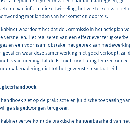
 EU-actieplan terugkeer bevat een aantal maatregelen, gerich
beteren van informatie-uitwisseling, het versterken van he
enwerking met landen van herkomst en doorreis.
 kabinet waardeert het dat de Commissie in het actieplan v
te versnellen. Het realiseren van een effectiever terugkeerbel
gezien een voornaam obstakel het gebrek aan medewerkin
 In gevallen waar deze samenwerking niet goed verloopt, zal
inet is van mening dat de EU niet moet terugdeinzen om ee
-more» benadering niet tot het gewenste resultaat leidt.
ugkeerhandboek
 handboek ziet op de praktische en juridische toepassing va
jwillige als gedwongen terugkeer.
 kabinet verwelkomt de praktische hanteerbaarheid van he