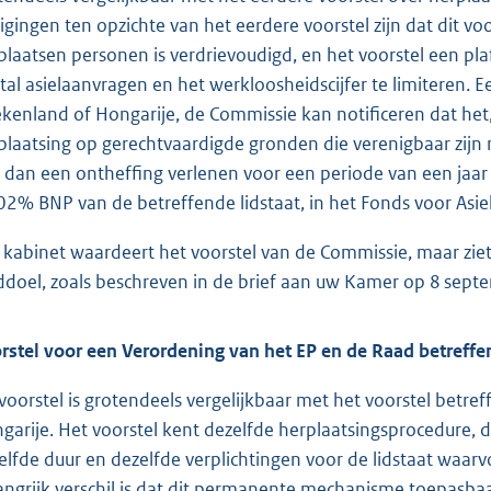
zigingen ten opzichte van het eerdere voorstel zijn dat dit voo
plaatsen personen is verdrievoudigd, en het voorstel een pla
tal asielaanvragen en het werkloosheidscijfer te limiteren. Een 
ekenland of Hongarije, de Commissie kan notificeren dat het,
plaatsing op gerechtvaardigde gronden die verenigbaar zi
 dan een ontheffing verlenen voor een periode van een jaar 
02% BNP van de betreffende lidstaat, in het Fonds voor Asiel,
 kabinet waardeert het voorstel van de Commissie, maar zie
ddoel, zoals beschreven in de brief aan uw Kamer op 8 septe
rstel voor een Verordening van het EP en de Raad betref
 voorstel is grotendeels vergelijkbaar met het voorstel betre
garije. Het voorstel kent dezelfde herplaatsingsprocedure, d
elfde duur en dezelfde verplichtingen voor de lidstaat waa
angrijk verschil is dat dit permanente mechanisme toepasbaa