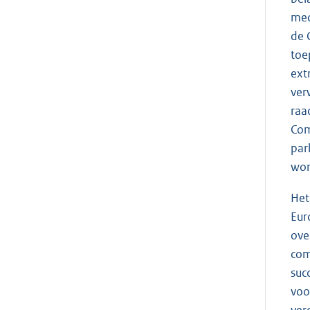
mec
de 
toe
ext
ver
raa
Com
par
wor
Het
Eur
ove
com
suc
voo