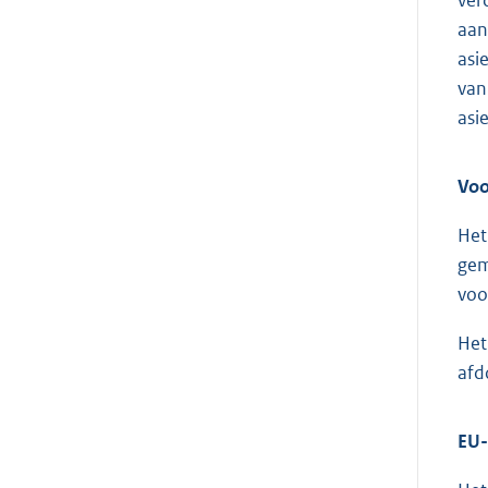
ver
aan
asi
van
asi
Voo
Het
gem
voo
Het
afd
EU-