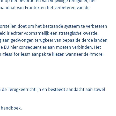
t op het bevorderen van vrijwillige terugkeer, het
t mandaat van Frontex en het verbeteren van de
oorstellen doet om het bestaande systeem te verbeteren
eid is echter voornamelijk een strategische kwestie,
g aan gedwongen terugkeer van bepaalde derde landen
 de EU hier consequenties aan moeten verbinden. Het
n «less-for-less» aanpak te kiezen wanneer de «more-
n de Terugkeerrichtlijn en besteedt aandacht aan zowel
t handboek.