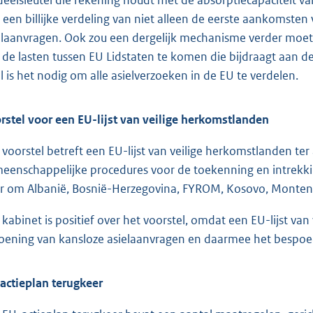
deelsleutel die rekening houdt met de absorptiecapaciteit van
 een billijke verdeling van niet alleen de eerste aankomste
elaanvragen. Ook zou een dergelijk mechanisme verder moeten 
 de lasten tussen EU Lidstaten te komen die bijdraagt aan 
el is het nodig om alle asielverzoeken in de EU te verdelen.
rstel voor een EU-lijst van veilige herkomstlanden
 voorstel betreft een EU-lijst van veilige herkomstlanden ter 
eenschappelijke procedures voor de toekenning en intrekki
r om Albanië, Bosnië-Herzegovina, FYROM, Kosovo, Montenegro
 kabinet is positief over het voorstel, omdat een EU-lijst va
oening van kansloze asielaanvragen en daarmee het bespoed
actieplan terugkeer