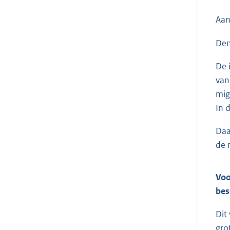
Aan
Den
De 
van
mig
In 
Daa
de 
Voo
bes
Dit
gro