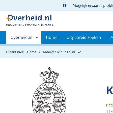
Ter
Mogelijk ervaart u prob
informatie:
U
Publicaties
Officiële publicaties
bent
Primaire
nu
Andere
Overheid.nl
Home
Uitgebreid zoeken
M
hier:
sites
navigatie
binnen
U bent hier:
Home
Kamerstuk 32317, nr. 321
K
Dat
11-