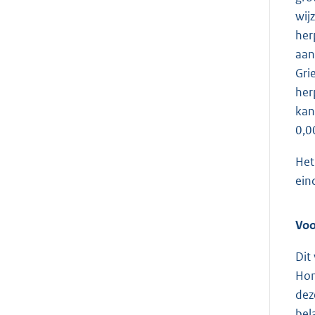
wij
her
aan
Gri
her
kan
0,0
Het
ein
Voo
Dit
Hon
dez
bel