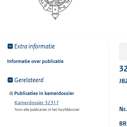
Toon
Extra informatie
meer
van:
Informatie over publicatie
3
Toon
Gerelateerd
JB
meer
van:
Publicaties in kamerdossier
Kamerdossier 32317
Nr
Toon alle publicaties in het hoofddossier
BR