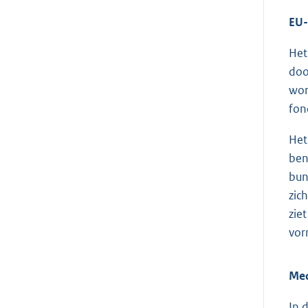
EU-
Het
doo
wor
fon
Het
ben
bun
zic
zie
vor
Med
In 