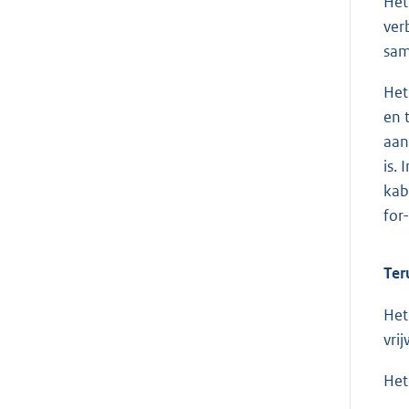
Het
ver
sam
Het
en 
aan
is.
kab
for
Ter
Het
vri
Het