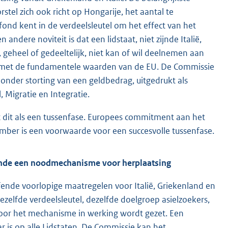
rstel zich ook richt op Hongarije, het aantal te
fond kent in de verdeelsleutel om het effect van het
andere noviteit is dat een lidstaat, niet zijnde Italië,
 geheel of gedeeltelijk, niet kan of wil deelnemen aan
jn met de fundamentele waarden van de EU. De Commissie
onder storting van een geldbedrag, uitgedrukt als
 Migratie en Integratie.
t dit als een tussenfase. Europees commitment aan het
mber is een voorwaarde voor een succesvolle tussenfase.
fende een noodmechanisme voor herplaatsing
ffende voorlopige maatregelen voor Italië, Griekenland en
ezelfde verdeelsleutel, dezelfde doelgroep asielzoekers,
rvoor het mechanisme in werking wordt gezet. Een
r is op alle Lidstaten. De Commissie kan het