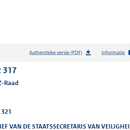
Authentieke versie (PDF)
b
Informatie
e
s
2 317
t
Z-Raad
a
n
d
s
. 321
g
r
IEF VAN DE STAATSSECRETARIS VAN VEILIGHEI