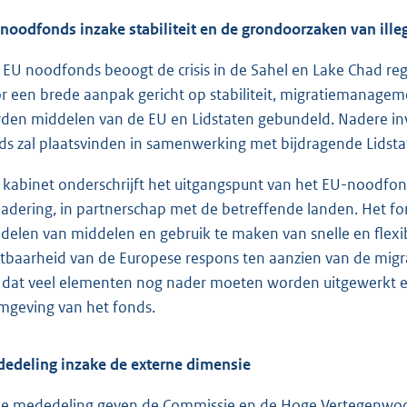
noodfonds inzake stabiliteit en de grondoorzaken van ille
 EU noodfonds beoogt de crisis in de Sahel en Lake Chad reg
r een brede aanpak gericht op stabiliteit, migratiemanage
den middelen van de EU en Lidstaten gebundeld. Nadere inv
ds zal plaatsvinden in samenwerking met bijdragende Lidsta
 kabinet onderschrijft het uitgangspunt van het EU-noodfon
adering, in partnerschap met de betreffende landen. Het fo
delen van middelen en gebruik te maken van snelle en flexib
htbaarheid van de Europese respons ten aanzien van de migra
t dat veel elementen nog nader moeten worden uitgewerkt en
mgeving van het fonds.
edeling inzake de externe dimensie
de mededeling geven de Commissie en de Hoge Vertegenwoor