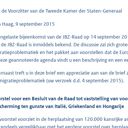
o
o
 de Voorzitter van de Tweede Kamer der Staten-Generaal
t
 Haag, 9 september 2015
t
e
ingelaste bijeenkomst van de JBZ-Raad op 14 september 2015
:
 de JBZ-Raad is inmiddels bekend. De discussie zal zich grot
4
ratieproblematiek en het pakket aan voorstellen dat de Eur
6
deze geannoteerde agenda vindt u een beschrijving en een ee
K
b
rnaast treft u in deze brief een appreciatie aan van de brief 
migratieproblematiek (uw verzoek d.d. 4 september 2015).
rstel voor een Besluit van de Raad tot vaststelling van vo
cherming ten gunste van Italië, Griekenland en Hongarije
 voorstel voorziet in de herplaatsing van 120.000 kansrijke as
tendeels vergelijkbaar met het eerdere voorstel over herplaat