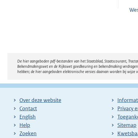
Wes
De hier aangeboden pdf-bestanden van het Staatsblad, Staatscourant, Tract
Disclaimer
Bekendmakingswet en de Rijkswet goedkeuring en bekendmaking verdragen voor
hebben; de hier aangeboden elektronische versies daarvan worden bij wijze 
Over deze website
Informat
Contact
Privacy 
English
Toeganke
Help
Sitemap
Zoeken
E
Kwetsba