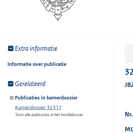
Toon
Extra informatie
meer
van:
Informatie over publicatie
3
Toon
Gerelateerd
JB
meer
van:
Publicaties in kamerdossier
Kamerdossier 32317
Nr
Toon alle publicaties in het hoofddossier
MO