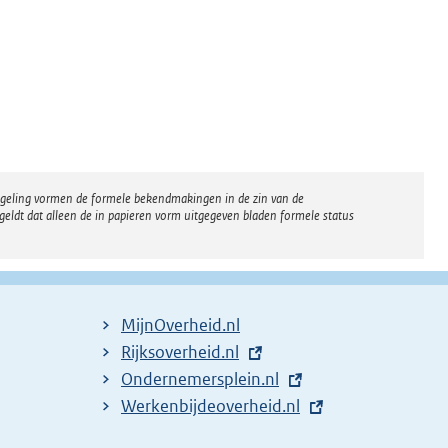
regeling vormen de formele bekendmakingen in de zin van de
eldt dat alleen de in papieren vorm uitgegeven bladen formele status
MijnOverheid.nl
E
Rijksoverheid.nl
x
E
Ondernemersplein.nl
t
x
E
Werkenbijdeoverheid.nl
e
t
x