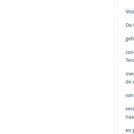
Voo
De 
geh
con
Ter
ove
de 
van
ver
naa
en 