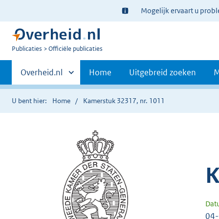
Ter
Mogelijk ervaart u prob
informatie:
U
Publicaties
Officiële publicaties
bent
Primaire
nu
Andere
Overheid.nl
Home
Uitgebreid zoeken
M
hier:
sites
navigatie
binnen
U bent hier:
Home
Kamerstuk 32317, nr. 1011
K
Dat
04-