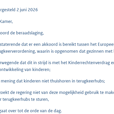
o
o
rgesteld
2 juni 2026
t
Kamer,
t
e
oord de beraadslaging,
:
3
staterende dat er een akkoord is bereikt tussen het Europe
4
ugkeerverordening, waarin is opgenomen dat gezinnen met 
K
b
rwegende dat dit in strijd is met het Kinderrechtenverdrag 
ontwikkeling van kinderen;
 mening dat kinderen niet thuishoren in terugkeerhubs;
zoekt de regering niet van deze mogelijkheid gebruik te ma
r terugkeerhubs te sturen,
gaat over tot de orde van de dag.