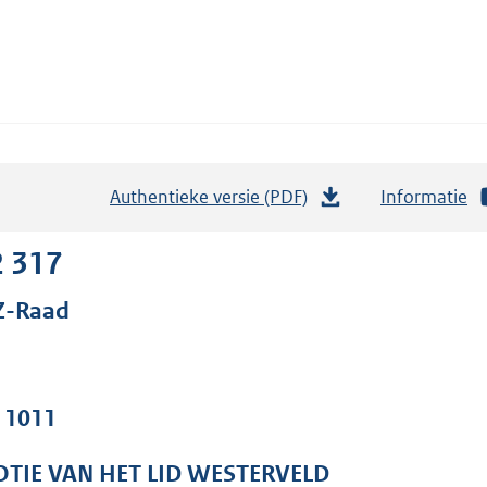
Authentieke versie (PDF)
b
Informatie
e
s
2 317
t
Z-Raad
a
n
d
s
. 1011
g
r
TIE VAN HET LID WESTERVELD