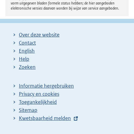
vorm uitgegeven bladen formele status hebben; de hier aangeboden
elektronische versies daarvan worden bij wijze van service aangeboden.
Over deze website
Contact
English
Help
Zoeken
Informatie hergebruiken
Privacy en cookies
Toegankelijkheid
Sitemap
E
Kwetsbaarheid melden
x