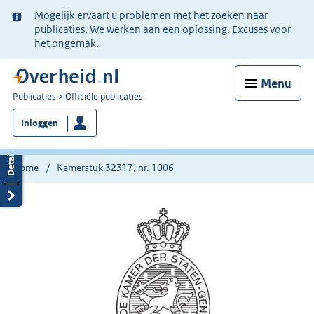
Ter
Mogelijk ervaart u problemen met het zoeken naar
informatie:
publicaties. We werken aan een oplossing. Excuses voor
het ongemak.
Menu
U
Publicaties
Officiële publicaties
bent
Inloggen
nu
hier:
Home
Kamerstuk 32317, nr. 1006