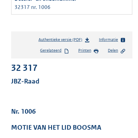
32317 nr. 1006
Authentieke versie (PDF)
b
Informatie
e
Gerelateerd
Printen
Delen
s
t
32 317
a
n
d
JBZ-Raad
s
g
r
o
Nr. 1006
o
t
t
MOTIE VAN HET LID BOOSMA
e
: