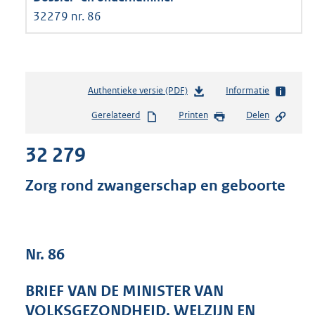
32279 nr. 86
Authentieke versie (PDF)
b
Informatie
e
Gerelateerd
Printen
Delen
s
t
32 279
a
n
d
Zorg rond zwangerschap en geboorte
s
g
r
o
Nr. 86
o
t
t
BRIEF VAN DE MINISTER VAN
e
VOLKSGEZONDHEID, WELZIJN EN
: