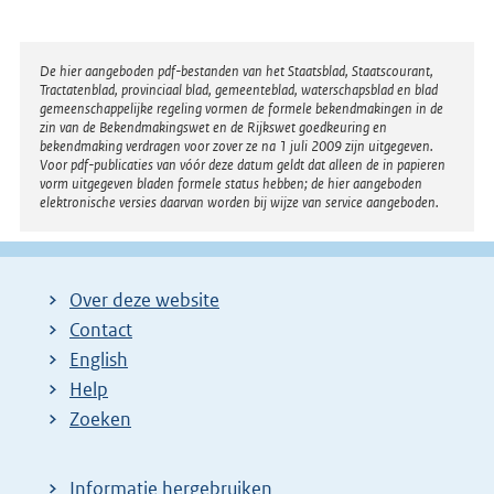
t
e
r
Disclaimer
De hier aangeboden pdf-bestanden van het Staatsblad, Staatscourant,
Tractatenblad, provinciaal blad, gemeenteblad, waterschapsblad en blad
n
gemeenschappelijke regeling vormen de formele bekendmakingen in de
e
zin van de Bekendmakingswet en de Rijkswet goedkeuring en
bekendmaking verdragen voor zover ze na 1 juli 2009 zijn uitgegeven.
l
Voor pdf-publicaties van vóór deze datum geldt dat alleen de in papieren
i
vorm uitgegeven bladen formele status hebben; de hier aangeboden
elektronische versies daarvan worden bij wijze van service aangeboden.
n
k
:
Over deze website
Contact
English
Help
Zoeken
Informatie hergebruiken