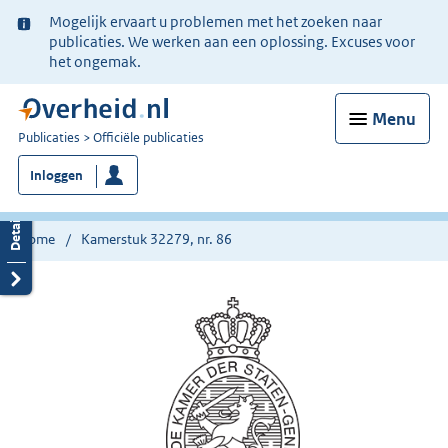
Ter
Mogelijk ervaart u problemen met het zoeken naar
informatie:
publicaties. We werken aan een oplossing. Excuses voor
het ongemak.
Menu
U
Publicaties
Officiële publicaties
bent
Inloggen
nu
hier:
Home
Kamerstuk 32279, nr. 86