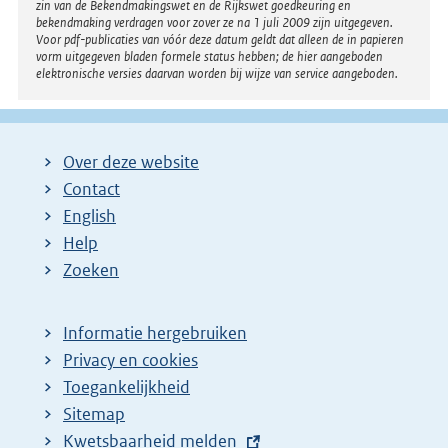
e
zin van de Bekendmakingswet en de Rijkswet goedkeuring en
bekendmaking verdragen voor zover ze na 1 juli 2009 zijn uitgegeven.
l
Voor pdf-publicaties van vóór deze datum geldt dat alleen de in papieren
i
vorm uitgegeven bladen formele status hebben; de hier aangeboden
elektronische versies daarvan worden bij wijze van service aangeboden.
n
k
:
Over deze website
Contact
English
Help
Zoeken
Informatie hergebruiken
Privacy en cookies
Toegankelijkheid
Sitemap
E
Kwetsbaarheid melden