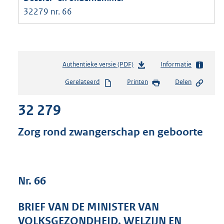
32279 nr. 66
Authentieke versie (PDF)
b
Informatie
e
Gerelateerd
Printen
Delen
s
t
32 279
a
n
d
Zorg rond zwangerschap en geboorte
s
g
r
o
Nr. 66
o
t
t
BRIEF VAN DE MINISTER VAN
e
VOLKSGEZONDHEID, WELZIJN EN
: