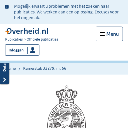
Ter
Mogelijk ervaart u problemen met het zoeken naar
informatie:
publicaties. We werken aan een oplossing. Excuses voor
het ongemak.
Menu
U
Publicaties
Officiële publicaties
bent
Inloggen
nu
hier:
Home
Kamerstuk 32279, nr. 66