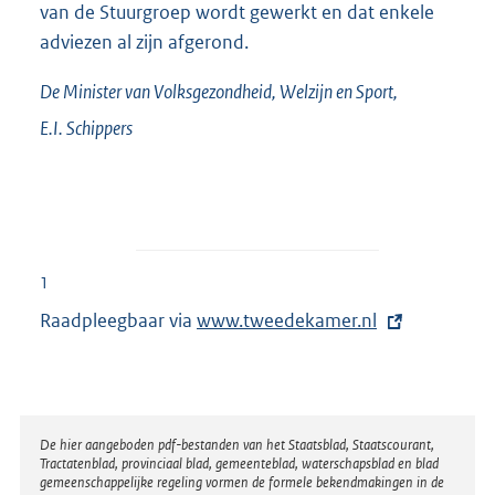
van de Stuurgroep wordt gewerkt en dat enkele
adviezen al zijn afgerond.
De Minister van Volksgezondheid, Welzijn en Sport,
E.I.
Schippers
1
Raadpleegbaar via
E
www.tweedekamer.nl
x
t
e
r
Disclaimer
De hier aangeboden pdf-bestanden van het Staatsblad, Staatscourant,
Tractatenblad, provinciaal blad, gemeenteblad, waterschapsblad en blad
n
gemeenschappelijke regeling vormen de formele bekendmakingen in de