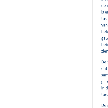
de 
is 
tus
van
heb
gew
beï
zien
De 
dat
sam
geb
in 
toe
De 