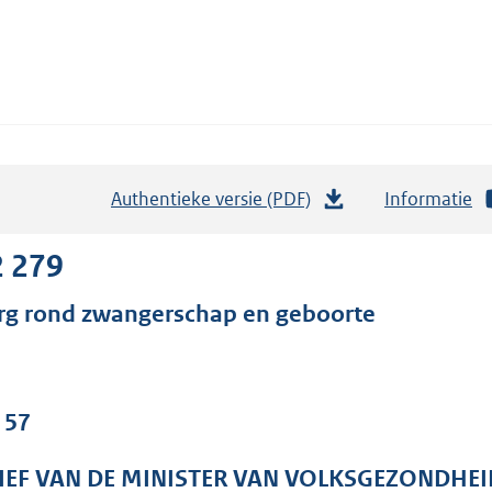
Authentieke versie (PDF)
b
Informatie
e
s
2 279
t
rg rond zwangerschap en geboorte
a
n
d
s
 57
g
r
IEF VAN DE MINISTER VAN VOLKSGEZONDHEI