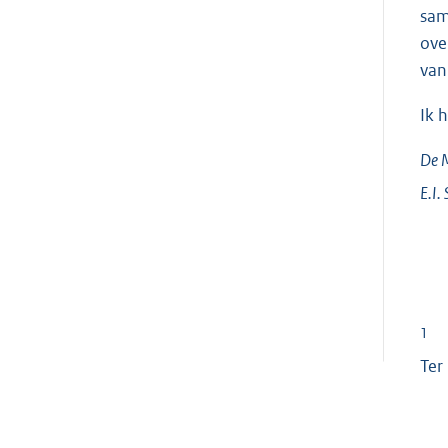
sam
ove
van
Ik 
De M
E.I.
1
Ter