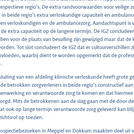
respectieve regio’s. De extra randvoorwaarden voor veilige zor
er in beide regio’s extra verloskundige capaciteit en ambulan
sen verloskundigen en de ambulancezorg. Aandachtspunt is w
 de extra capaciteit op de langere termijn. De IGZ conclude
ben voor de plaats van bevalling zijn gewijzigd maar dat de 
orden. Tot slot concludeert de IGZ dat er cultuurverschillen 
nvloeden, waarbij dient te worden opgemerkt dat de professi
.
sluiting van een afdeling klinische verloskunde heeft grote 
 de betrokken zorgverleners in beide regio’s constructief aan
enwerking en verantwoorde zorg te komen en dat hiermee de
orgd. Mits de betrokkenen aan de slag gaan met de door de
dat ook op lange termijn verantwoorde zorg geleverd kan blij
zichtsrol op toezien.
inspectiebezoeken in Meppel en Dokkum maakten deel uit v