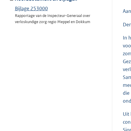
Bijlage 253000
Aan
Rapportage van de Inspecteur-Generaal over
verloskundige zorg regio Meppel en Dokkum
Den
In 
voo
zom
Gez
ver
Sam
med
die
ond
Uit
con
Sio