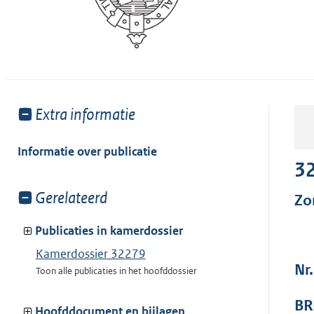
Toon
Extra informatie
meer
van:
Informatie over publicatie
3
Toon
Gerelateerd
Zo
meer
van:
Publicaties in kamerdossier
Kamerdossier 32279
Nr.
Toon alle publicaties in het hoofddossier
BR
Hoofddocument en bijlagen