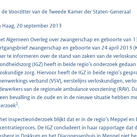
o
o
 de Voorzitter van de Tweede Kamer der Staten-Generaal
t
 Haag, 20 september 2013
t
e
het Algemeen Overleg over zwangerschap en geboorte van
:
rtgangsbrief zwangerschap en geboorte van 24 april 2013 
3
er te informeren over de stand van zaken van de verloskun
9
ondheidszorg (IGZ) heeft in beide regio’s onderzoek gedaan
K
loskundige zorg. Hiervoor heeft de IGZ in beide regio’s gesp
b
enwerkings verband (VSV), eerstelijns verloskundigen, verlo
ewerkers van de regionale ambulance voorziening (RAV). D
 een bevalling in de oude en in de nieuwe situatie hebben m
1
erzoek
.
 het inspectieonderzoek blijkt dat er in de regio’s Meppel e
centratieproces. De IGZ concludeert in haar rapportage dat 
nsberg in Dokkum en het Diaconessenhuis in Meppel niet he