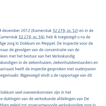
 13 december 2012 (Kamerstuk
32 279, nr. 52
) en in de
(Kamerstuk
32 279, nr. 54
), heb ik toegezegd u na de
dige zorg in Dokkum en Meppel. De Inspectie voor de
 naar de gevolgen van de concentratie van de
roken met het bestuur van het Verloskundig
skundigen in de ziekenhuizen, ziekenhuisbestuurders en
aarnaast heeft de inspectie gesproken met ouderparen
eegemaakt. Bijgevoegd vindt u de rapportage van dit
n Dokkum veel overeenkomsten zijn in het
de sluitingen van de verloskunde afdelingen van De
bben geleid tot onverantwoorde verloskundige zorg in