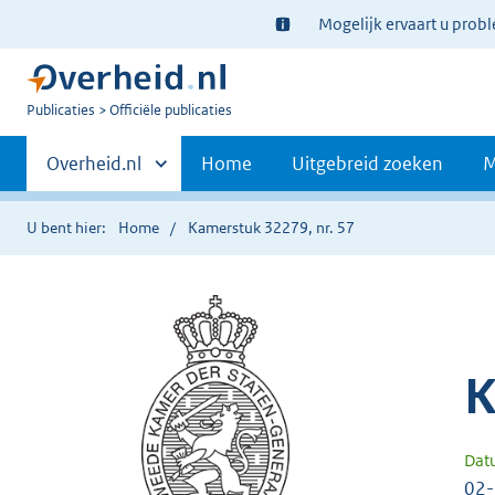
Ter
Mogelijk ervaart u prob
informatie:
U
Publicaties
Officiële publicaties
bent
Primaire
nu
Andere
Overheid.nl
Home
Uitgebreid zoeken
M
hier:
sites
navigatie
binnen
U bent hier:
Home
Kamerstuk 32279, nr. 57
K
Dat
02